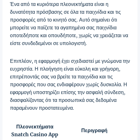
Ένα από τα κυριότερα πλεονεκτήματα είναι η
δυνατότητα πρόσβασης σε όλα τα παιχνίδια και τις
προσφορές από το κινητό σας. Αυτό σημαίνει ότι
μπορείτε να παίζετε τα αγαπημένα σας παιχνίδια
οποτεδήποτε και οπουδήποτε, χωρίς να χρειάζεται να
είστε συνδεδεμένοι σε υπολογιστή.
Επιπλέον, η εφαρμογή έχει σχεδιαστεί με γνώμονα την
ευχρηστία. Η πλοήγηση είναι εύκολη και γρήγορη,
επιτρέποντάς σας να βρείτε τα παιχνίδια και τις
προσφορές που σας ενδιαφέρουν χωρίς δυσκολία. Η
εφαρμογή υποστηρίζει επίσης την ασφαλή σύνδεση,
διασφαλίζοντας ότι τα προσωπικά σας δεδομένα
παραμένουν προστατευμένα.
Πλεονεκτήματα
Περιγραφή
Snatch Casino App