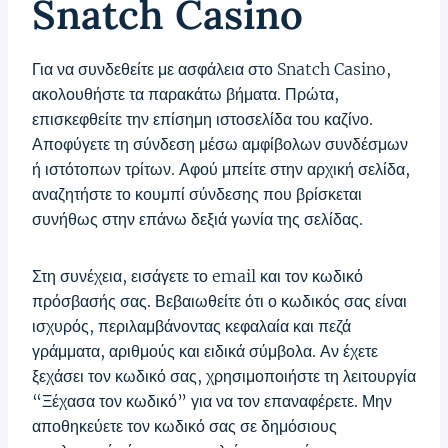
Snatch Casino
Για να συνδεθείτε με ασφάλεια στο Snatch Casino,
ακολουθήστε τα παρακάτω βήματα. Πρώτα,
επισκεφθείτε την επίσημη ιστοσελίδα του καζίνο.
Αποφύγετε τη σύνδεση μέσω αμφίβολων συνδέσμων
ή ιστότοπων τρίτων. Αφού μπείτε στην αρχική σελίδα,
αναζητήστε το κουμπί σύνδεσης που βρίσκεται
συνήθως στην επάνω δεξιά γωνία της σελίδας.
Στη συνέχεια, εισάγετε το email και τον κωδικό
πρόσβασής σας. Βεβαιωθείτε ότι ο κωδικός σας είναι
ισχυρός, περιλαμβάνοντας κεφαλαία και πεζά
γράμματα, αριθμούς και ειδικά σύμβολα. Αν έχετε
ξεχάσει τον κωδικό σας, χρησιμοποιήστε τη λειτουργία
“Ξέχασα τον κωδικό” για να τον επαναφέρετε. Μην
αποθηκεύετε τον κωδικό σας σε δημόσιους