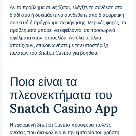
Αν το πρόβλημα συνεχίζεται, ελέγξτε τη σύνδεση στο
διαδίκτυο ή δοκιμάστε να συνδεθείτε από διαφορετική
συσκευή ή πρόγραμμα περιήγησης. Μερικές φορές, τα
προβλήματα μπορεί να οφείλονται σε προσωρινά
σφάλματα στην ιστοσελίδα. Αν όλα τα άλλα
αποτύχουν, επικοινωνήστε με την υποστήριξη
πελατών του Snatch Casino για βοήθεια.
Ποια είναι τα
πλεονεκτήματα του
Snatch Casino App
Η εφαρμογή Snatch Casino προσφέρει πολλές
ανέσεις που διευκολύνουν την εμπειρία του χρήστη.