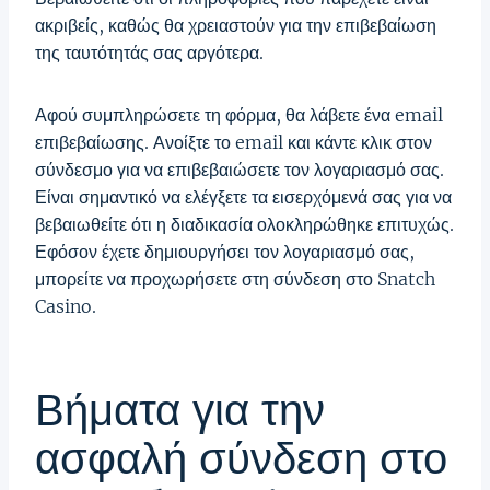
ακριβείς, καθώς θα χρειαστούν για την επιβεβαίωση
της ταυτότητάς σας αργότερα.
Αφού συμπληρώσετε τη φόρμα, θα λάβετε ένα email
επιβεβαίωσης. Ανοίξτε το email και κάντε κλικ στον
σύνδεσμο για να επιβεβαιώσετε τον λογαριασμό σας.
Είναι σημαντικό να ελέγξετε τα εισερχόμενά σας για να
βεβαιωθείτε ότι η διαδικασία ολοκληρώθηκε επιτυχώς.
Εφόσον έχετε δημιουργήσει τον λογαριασμό σας,
μπορείτε να προχωρήσετε στη σύνδεση στο Snatch
Casino.
Βήματα για την
ασφαλή σύνδεση στο