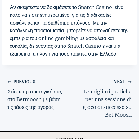
Αν σκέφτεστε να δοκιμάσετε το Snatch Casino, είναι
καλό να είστε ενημερωμένοι για τις διαδικασίες
ασφάλειας και τα διαθέσιμα μπόνους. Με την
κατάλληλη προετοιμασία, μπορείτε να απολαύσετε την
εμπειρία του online gambling με ασφάλεια και
ευκολία, δείχνοντας ότι το Snatch Casino είναι μια
εξαιρετική επιλογή για τους παίκτες στην Ελλάδα.
PREVIOUS
NEXT
Χτίστε τη στρατηγική σας
Le migliori pratiche
στο Betmoosh με βάση
per una sessione di
τις τάσεις της αγοράς
gioco di successo su
Bet Moosh