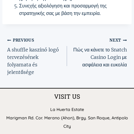
Συνεχής αξιολόγηση και προσαρμογή της
στρατηγικής σας με βάση την εμπειρία.
PREVIOUS
NEXT
A shuffle kaszinó logó
Πώς να κάνετε το Snatch
tervezésének
Casino Login με
folyamata és
ασφάλεια και ευκολία
jelentősége
VISIT US
La Huerta Estate
Marigman Rd. Cor. Merano (Ahon), Brgy. San Roque, Antipolo
City