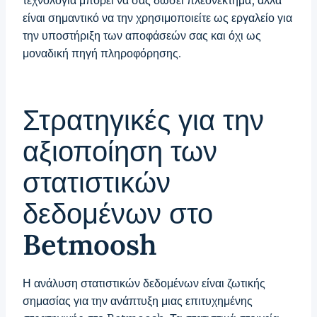
τεχνολογία μπορεί να σας δώσει πλεονέκτημα, αλλά
είναι σημαντικό να την χρησιμοποιείτε ως εργαλείο για
την υποστήριξη των αποφάσεών σας και όχι ως
μοναδική πηγή πληροφόρησης.
Στρατηγικές για την
αξιοποίηση των
στατιστικών
δεδομένων στο
Betmoosh
Η ανάλυση στατιστικών δεδομένων είναι ζωτικής
σημασίας για την ανάπτυξη μιας επιτυχημένης