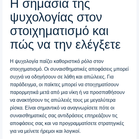
Η σημασία της
ψυχολογίας στον
στοιχηματισμό και
πώς να την ελέγξετε
Η ψυχολογία παίζει καθοριστικό ρόλο στον
στοιχηματισμό. Οι συναισθηματικές αποφάσεις μπορεί
συχνά να οδηγήσουν σε λάθη και απώλειες. Για
παράδειγμα, οι παίκτες μπορεί να στοιχηματίσουν
παρορμητικά μετά από μια νίκη ή να προσπαθήσουν
να ανακτήσουν τις απώλειές τους με μεγαλύτερα
ρίσκα. Είναι σημαντικό να αναγνωρίσετε πότε οι
συναισθηματικές σας αντιδράσεις επηρεάζουν τις
αποφάσεις σας και να προγραμματίσετε στρατηγικές
για να μείνετε ήρεμοι και λογικοί.