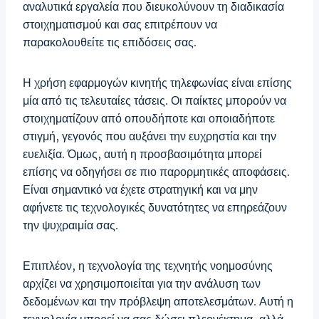
αναλυτικά εργαλεία που διευκολύνουν τη διαδικασία
στοιχηματισμού και σας επιτρέπουν να
παρακολουθείτε τις επιδόσεις σας.
Η χρήση εφαρμογών κινητής τηλεφωνίας είναι επίσης
μία από τις τελευταίες τάσεις. Οι παίκτες μπορούν να
στοιχηματίζουν από οπουδήποτε και οποιαδήποτε
στιγμή, γεγονός που αυξάνει την ευχρηστία και την
ευελιξία. Όμως, αυτή η προσβασιμότητα μπορεί
επίσης να οδηγήσει σε πιο παρορμητικές αποφάσεις.
Είναι σημαντικό να έχετε στρατηγική και να μην
αφήνετε τις τεχνολογικές δυνατότητες να επηρεάζουν
την ψυχραιμία σας.
Επιπλέον, η τεχνολογία της τεχνητής νοημοσύνης
αρχίζει να χρησιμοποιείται για την ανάλυση των
δεδομένων και την πρόβλεψη αποτελεσμάτων. Αυτή η