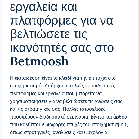
εργαλεία και
πλατφόρμες για να
βελτιώσετε τις
ικανότητές σας στο
Betmoosh
Η εκπαίδευση είναι το κλειδί για την επιτυχία στο
στοιχηματισμό. Υπάρχουν πολλές εκπαιδευτικές
πλατφόρμες και εργαλεία που μπορείτε να
χρησιμοποιήσετε για να βελτιώσετε τις γνώσεις σας
και τις στρατηγικές σας. Πολλές ιστοσελίδες
προσφέρουν διαδικτυακά σεμινάρια, βίντεο και άρθρα
που καλύπτουν διάφορες πτυχές του στοιχηματισμού,
όπως στρατηγικές, αναλύσεις και ψυχολογία.