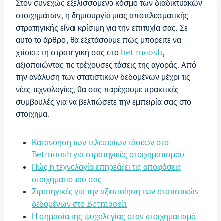
Στον συνεχώς εξελισσόμενο κόσμο των διαδικτυακών
στοιχημάτων, η δημιουργία μιας αποτελεσματικής
στρατηγικής είναι κρίσιμη για την επιτυχία σας. Σε
αυτό το άρθρο, θα εξετάσουμε πώς μπορείτε να
χτίσετε τη στρατηγική σας στο
bet moosh
,
αξιοποιώντας τις τρέχουσες τάσεις της αγοράς. Από
την ανάλυση των στατιστικών δεδομένων μέχρι τις
νέες τεχνολογίες, θα σας παρέχουμε πρακτικές
συμβουλές για να βελτιώσετε την εμπειρία σας στο
στοίχημα.
Κατανόηση των τελευταίων τάσεων στο
Betmoosh για στρατηγικές στοιχηματισμού
Πώς η τεχνολογία επηρεάζει τις αποφάσεις
στοιχηματισμού σας
Στρατηγικές για την αξιοποίηση των στατιστικών
δεδομένων στο Betmoosh
Η σημασία της ψυχολογίας στον στοιχηματισμό