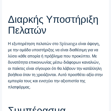
Διαρκής Υποστήριξη
Πελατών
Η εξυπηρέτηση πελατών στο Spinanga είναι άψογη,
με την ομάδα υποστήριξης να είναι διαθέσιμη για να
λύσει κάθε απορία ή πρόβλημα που προκύπτει. Με
δυνατότητα επικοινωνίας μέσω διάφορων καναλιών,
οι παίκτες είναι σίγουροι ότι θα λάβουν την κατάλληλη
βοήθεια όταν τη χρειάζονται. Αυτό προσθέτει αξία στην
εμπειρία τους και ενισχύει την αξιοπιστία της
πλατφόρμας.
Συμπέρασμα