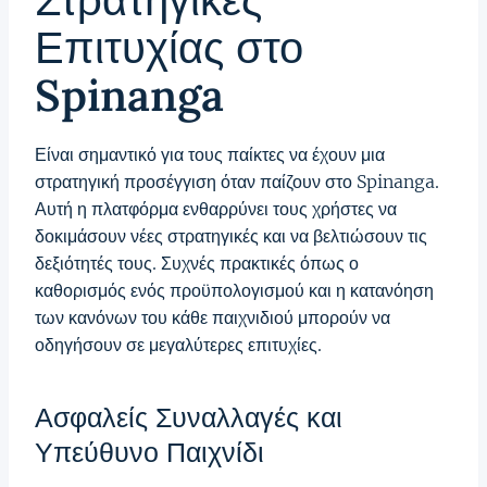
Επιτυχίας στο
Spinanga
Είναι σημαντικό για τους παίκτες να έχουν μια
στρατηγική προσέγγιση όταν παίζουν στο Spinanga.
Αυτή η πλατφόρμα ενθαρρύνει τους χρήστες να
δοκιμάσουν νέες στρατηγικές και να βελτιώσουν τις
δεξιότητές τους. Συχνές πρακτικές όπως ο
καθορισμός ενός προϋπολογισμού και η κατανόηση
των κανόνων του κάθε παιχνιδιού μπορούν να
οδηγήσουν σε μεγαλύτερες επιτυχίες.
Ασφαλείς Συναλλαγές και
Υπεύθυνο Παιχνίδι