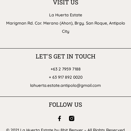
VISIT US
La Huerta Estate
Marigman Rd. Cor. Merano (Ahon), Brgy. San Roque, Antipolo
City
LET'S GET IN TOUCH
+63 2 7959 7188
+ 63 917 892 0020
lahuerta.estate.antipolo@gmail.com
FOLLOW US
© 2021 La Huerta Estate by 8bit Beaver – All Rights Reserved