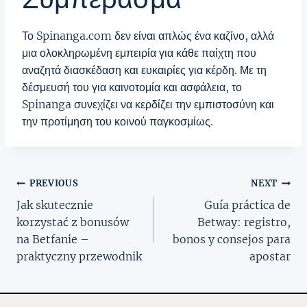
Το Spinanga.com δεν είναι απλώς ένα καζίνο, αλλά
μια ολοκληρωμένη εμπειρία για κάθε παίχτη που
αναζητά διασκέδαση και ευκαιρίες για κέρδη. Με τη
δέσμευσή του για καινοτομία και ασφάλεια, το
Spinanga συνεχίζει να κερδίζει την εμπιστοσύνη και
την προτίμηση του κοινού παγκοσμίως.
PREVIOUS
NEXT
Jak skutecznie
Guía práctica de
korzystać z bonusów
Betway: registro,
na Betfanie –
bonos y consejos para
praktyczny przewodnik
apostar