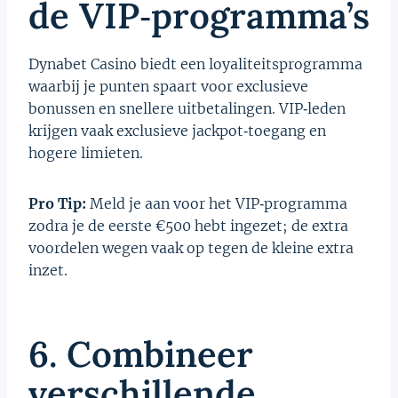
de VIP‑programma’s
Dynabet Casino biedt een loyaliteitsprogramma
waarbij je punten spaart voor exclusieve
bonussen en snellere uitbetalingen. VIP‑leden
krijgen vaak exclusieve jackpot‑toegang en
hogere limieten.
Pro Tip:
Meld je aan voor het VIP‑programma
zodra je de eerste €500 hebt ingezet; de extra
voordelen wegen vaak op tegen de kleine extra
inzet.
6. Combineer
verschillende