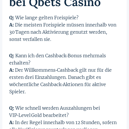
bei Qbets Casino
Q:
Wie lange gelten Freispiele?
A:
Die meisten Freispiele müssen innerhalb von
30 Tagen nach Aktivierung genutzt werden,
sonst verfallen sie.
Q:
Kann ich den Cashback‑Bonus mehrmals
erhalten?
A:
Der Willkommens‑Cashback gilt nur für die
ersten drei Einzahlungen. Danach gibt es
wöchentliche Cashback‑Aktionen für aktive
Spieler.
Q:
Wie schnell werden Auszahlungen bei
VIP‑Level Gold bearbeitet?
A:
In der Regel innerhalb von 12 Stunden, sofern