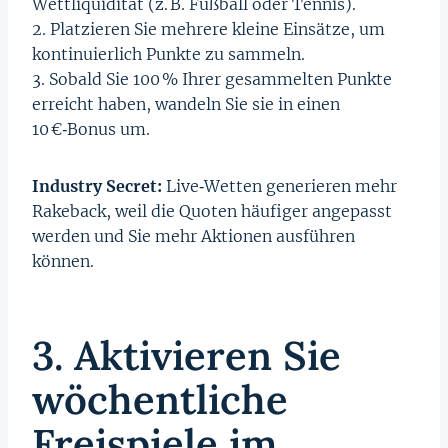
Wettliquidität (z. B. Fußball oder Tennis).
2. Platzieren Sie mehrere kleine Einsätze, um
kontinuierlich Punkte zu sammeln.
3. Sobald Sie 100 % Ihrer gesammelten Punkte
erreicht haben, wandeln Sie sie in einen
10 €‑Bonus um.
Industry Secret:
Live‑Wetten generieren mehr
Rakeback, weil die Quoten häufiger angepasst
werden und Sie mehr Aktionen ausführen
können.
3. Aktivieren Sie
wöchentliche
Freispiele im