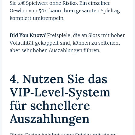
Sie 2 € Spielwert ohne Risiko. Ein einzelner
Gewinn von 50 € kann Ihren gesamten Spieltag
komplett umkrempeln.
Did You Know?
Freispiele, die an Slots mit hoher
Volatilität gekoppelt sind, können zu seltenen,
aber sehr hohen Auszahlungen führen.
4. Nutzen Sie das
VIP‑Level‑System
für schnellere
Auszahlungen