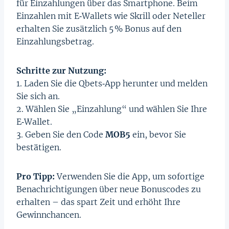
für Einzahlungen über das Smartphone. Beim
Einzahlen mit E‑Wallets wie Skrill oder Neteller
erhalten Sie zusätzlich 5 % Bonus auf den
Einzahlungsbetrag.
Schritte zur Nutzung:
1. Laden Sie die Qbets‑App herunter und melden
Sie sich an.
2. Wählen Sie „Einzahlung“ und wählen Sie Ihre
E‑Wallet.
3. Geben Sie den Code
MOB5
ein, bevor Sie
bestätigen.
Pro Tipp:
Verwenden Sie die App, um sofortige
Benachrichtigungen über neue Bonuscodes zu
erhalten – das spart Zeit und erhöht Ihre
Gewinnchancen.