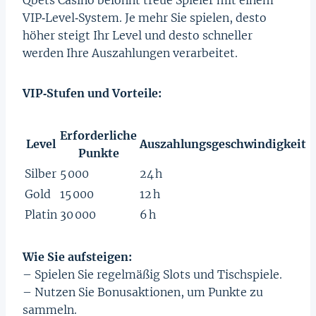
Qbets Casino belohnt treue Spieler mit einem
VIP‑Level‑System. Je mehr Sie spielen, desto
höher steigt Ihr Level und desto schneller
werden Ihre Auszahlungen verarbeitet.
VIP‑Stufen und Vorteile:
Erforderliche
Level
Auszahlungsgeschwindigkeit
Punkte
Silber
5 000
24 h
Gold
15 000
12 h
Platin
30 000
6 h
Wie Sie aufsteigen:
– Spielen Sie regelmäßig Slots und Tischspiele.
– Nutzen Sie Bonusaktionen, um Punkte zu
sammeln.