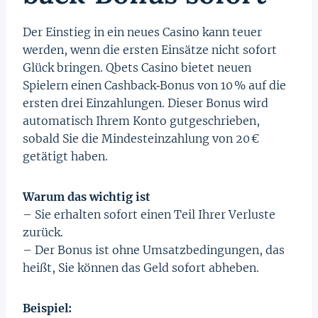
Der Einstieg in ein neues Casino kann teuer
werden, wenn die ersten Einsätze nicht sofort
Glück bringen. Qbets Casino bietet neuen
Spielern einen Cashback‑Bonus von 10 % auf die
ersten drei Einzahlungen. Dieser Bonus wird
automatisch Ihrem Konto gutgeschrieben,
sobald Sie die Mindesteinzahlung von 20 €
getätigt haben.
Warum das wichtig ist
– Sie erhalten sofort einen Teil Ihrer Verluste
zurück.
– Der Bonus ist ohne Umsatzbedingungen, das
heißt, Sie können das Geld sofort abheben.
Beispiel: