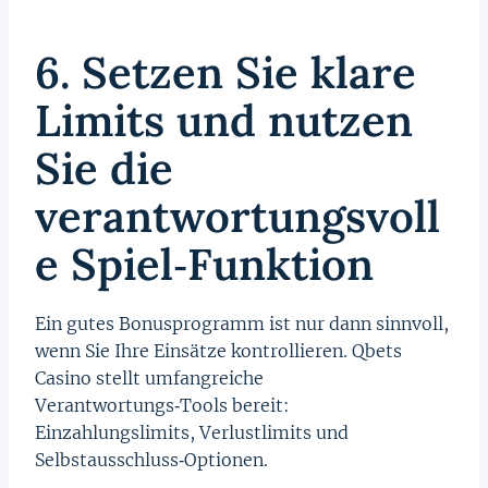
6. Setzen Sie klare
Limits und nutzen
Sie die
verantwortungsvoll
e Spiel‑Funktion
Ein gutes Bonusprogramm ist nur dann sinnvoll,
wenn Sie Ihre Einsätze kontrollieren. Qbets
Casino stellt umfangreiche
Verantwortungs‑Tools bereit:
Einzahlungslimits, Verlustlimits und
Selbstausschluss‑Optionen.