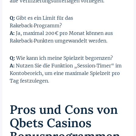
alle Verifizierungsunterlagen vorliegen.
Q:
Gibt es ein Limit für das
Rakeback‑Programm?
A:
Ja, maximal 200 € pro Monat können aus
Rakeback‑Punkten umgewandelt werden.
Q:
Wie kann ich meine Spielzeit begrenzen?
A:
Nutzen Sie die Funktion „Session‑Timer“ im
Kontobereich, um eine maximale Spielzeit pro
Tag festzulegen.
Pros und Cons von
Qbets Casinos