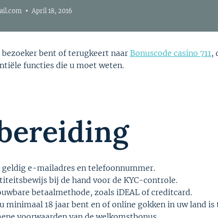
il.com
April 18, 2016
e bezoeker bent of terugkeert naar
Bonuscode casino 711
,
ntiële functies die u moet weten.
bereiding
n geldig e-mailadres en telefoonnummer.
iteitsbewijs bij de hand voor de KYC-controle.
ouwbare betaalmethode, zoals iDEAL of creditcard.
u minimaal 18 jaar bent en of online gokken in uw land is
mene voorwaarden van de welkomstbonus.