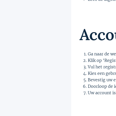
Acco
Ga naar de we
Klik op ‘Regi
Vul het regis
Kies een geb
Bevestig uw e
Doorloop de i
Uw account is