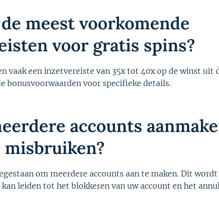
n de meest voorkomende
eisten voor gratis spins?
n vaak een inzetvereiste van 35x tot 40x op de winst uit d
 de bonusvoorwaarden voor specifieke details.
meerdere accounts aanmak
e misbruiken?
toegestaan om meerdere accounts aan te maken. Dit wordt 
kan leiden tot het blokkeren van uw account en het annu