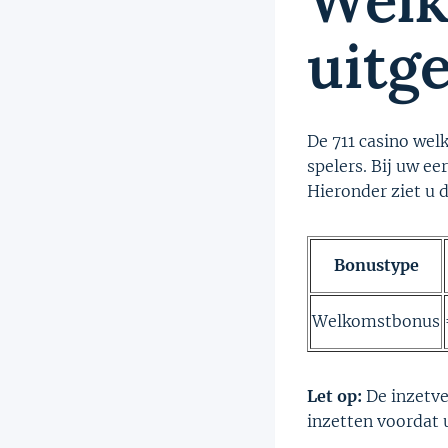
Welk
uitg
De 711 casino wel
spelers. Bij uw e
Hieronder ziet u 
Bonustype
Welkomstbonus
Let op:
De inzetve
inzetten voordat