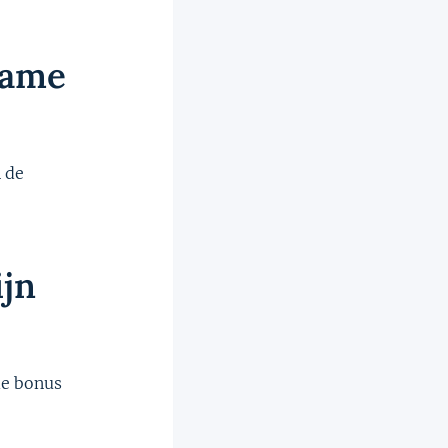
name
 de
ijn
de bonus