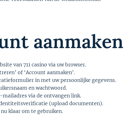
unt aanmaken
bsite van 711 casino via uw browser.
streren’ of ‘Account aanmaken’.
tratieformulier in met uw persoonlijke gegevens.
ruikersnaam en wachtwoord.
-mailadres via de ontvangen link.
dentiteitsverificatie (upload documenten).
 nu klaar om te gebruiken.