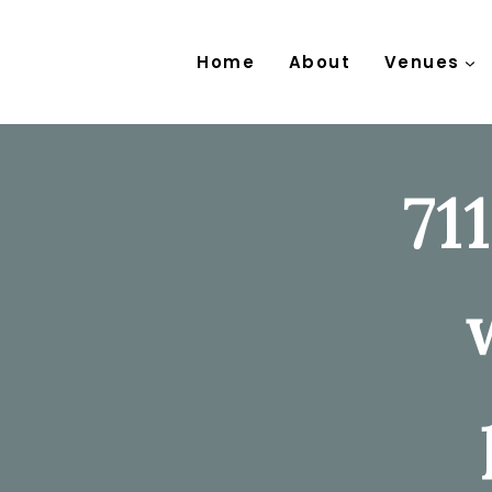
Home
About
Venues
71