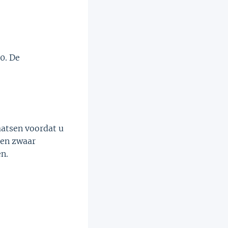
0. De
aatsen voordat u
ven zwaar
en.