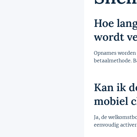
Hoe lan
wordt v
Opnames worden do
betaalmethode. B
Kan ik 
mobiel 
Ja, de welkomstbo
eenvoudig activer