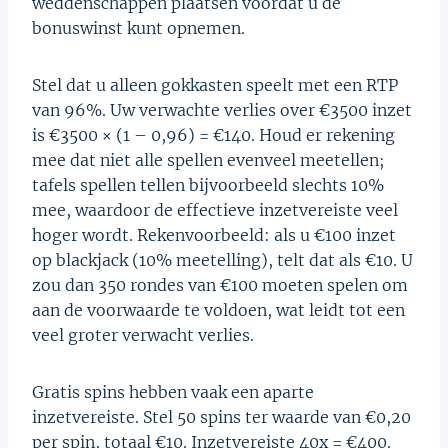
weddenschappen plaatsen voordat u de
bonuswinst kunt opnemen.
Stel dat u alleen gokkasten speelt met een RTP
van 96%. Uw verwachte verlies over €3500 inzet
is €3500 × (1 – 0,96) = €140. Houd er rekening
mee dat niet alle spellen evenveel meetellen;
tafels spellen tellen bijvoorbeeld slechts 10%
mee, waardoor de effectieve inzetvereiste veel
hoger wordt. Rekenvoorbeeld: als u €100 inzet
op blackjack (10% meetelling), telt dat als €10. U
zou dan 350 rondes van €100 moeten spelen om
aan de voorwaarde te voldoen, wat leidt tot een
veel groter verwacht verlies.
Gratis spins hebben vaak een aparte
inzetvereiste. Stel 50 spins ter waarde van €0,20
per spin, totaal €10. Inzetvereiste 40x = €400.