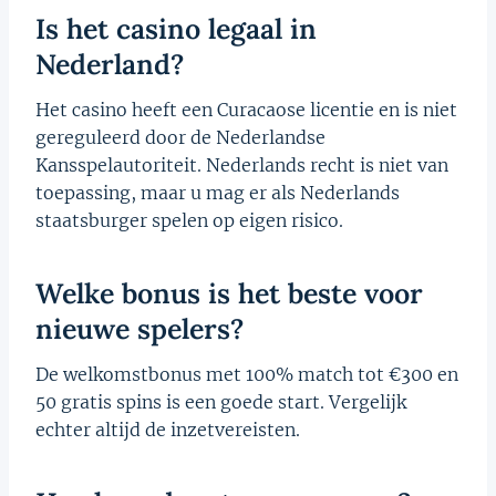
Is het casino legaal in
Nederland?
Het casino heeft een Curacaose licentie en is niet
gereguleerd door de Nederlandse
Kansspelautoriteit. Nederlands recht is niet van
toepassing, maar u mag er als Nederlands
staatsburger spelen op eigen risico.
Welke bonus is het beste voor
nieuwe spelers?
De welkomstbonus met 100% match tot €300 en
50 gratis spins is een goede start. Vergelijk
echter altijd de inzetvereisten.