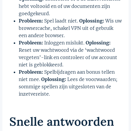
hebt voltooid en of uw documenten zijn
goedgekeurd.
Probleem:
Spel laadt niet.
Oplossing:
Wis uw
browsercache, schakel VPN uit of gebruik
een andere browser.
Probleem:
Inloggen mislukt.
Oplossing:
Reset uw wachtwoord via de ‘wachtwoord
vergeten’-link en controleer of uw account
niet is geblokkeerd.
Probleem:
Spelbijdragen aan bonus tellen
niet mee.
Oplossing:
Lees de voorwaarden;
sommige spellen zijn uitgesloten van de
inzetvereiste.
Snelle antwoorden