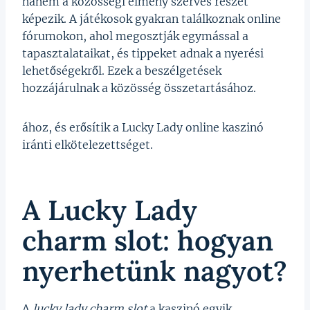
hanem a közösségi élmény szerves részét
képezik. A játékosok gyakran találkoznak online
fórumokon, ahol megosztják egymással a
tapasztalataikat, és tippeket adnak a nyerési
lehetőségekről. Ezek a beszélgetések
hozzájárulnak a közösség összetartásához.
ához, és erősítik a Lucky Lady online kaszinó
iránti elkötelezettséget.
A Lucky Lady
charm slot: hogyan
nyerhetünk nagyot?
A
lucky lady charm slot
a kaszinó egyik