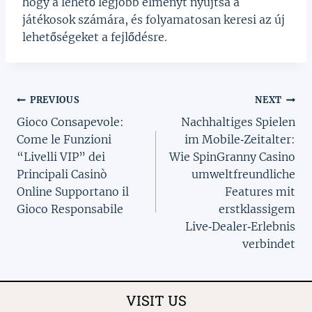
hogy a lehető legjobb élményt nyújtsa a
játékosok számára, és folyamatosan keresi az új
lehetőségeket a fejlődésre.
PREVIOUS
NEXT
Gioco Consapevole:
Nachhaltiges Spielen
Come le Funzioni
im Mobile‑Zeitalter:
“Livelli VIP” dei
Wie SpinGranny Casino
Principali Casinò
umweltfreundliche
Online Supportano il
Features mit
Gioco Responsabile
erstklassigem
Live‑Dealer‑Erlebnis
verbindet
VISIT US