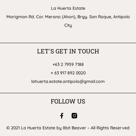
La Huerta Estate
Marigman Rd. Cor. Merano (Ahon), Brgy. San Roque, Antipolo
City
LET'S GET IN TOUCH
+63 2 7959 7188
+ 63 917 892 0020
lahuerta.estate.antipolo@gmail.com
FOLLOW US
© 2021 La Huerta Estate by 8bit Beaver – All Rights Reserved