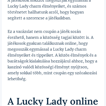
A játékosok sokszor megosztják egymással a
Lucky Lady charm élményeiket, és számos
történetet hallhatunk arról, hogy hogyan
segített a szerencse a játékaikban.
Ez a varázslat nem csupán a játék során
érezhető, hanem a közösség tagjai között is. A
játékosok gyakran találkoznak online, hogy
megosszák egymással a Lucky Lady charm
élményeiket és tippeiket. A közös élmények és a
barátságok kialakulása hozzájárul ahhoz, hogy a
kaszinó valódi közösségi élményt nyújtson,
amely sokkal több, mint csupán egy szórakozási
lehetőség.
A Lucky Lady online