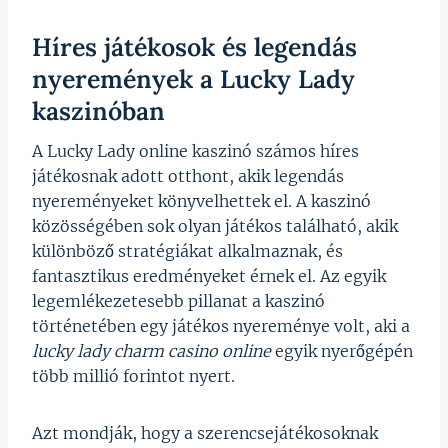
Híres játékosok és legendás
nyeremények a Lucky Lady
kaszinóban
A Lucky Lady online kaszinó számos híres
játékosnak adott otthont, akik legendás
nyereményeket könyvelhettek el. A kaszinó
közösségében sok olyan játékos található, akik
különböző stratégiákat alkalmaznak, és
fantasztikus eredményeket érnek el. Az egyik
legemlékezetesebb pillanat a kaszinó
történetében egy játékos nyereménye volt, aki a
lucky lady charm casino online
egyik nyerőgépén
több millió forintot nyert.
Azt mondják, hogy a szerencsejátékosoknak