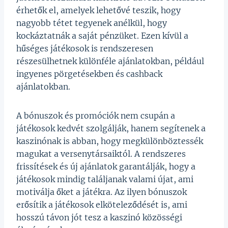
érhetők el, amelyek lehetővé teszik, hogy
nagyobb tétet tegyenek anélkül, hogy
kockáztatnák a saját pénzüket. Ezen kívül a
hűséges játékosok is rendszeresen
részesülhetnek különféle ajánlatokban, például
ingyenes pörgetésekben és cashback
ajánlatokban.
A bónuszok és promóciók nem csupán a
játékosok kedvét szolgálják, hanem segítenek a
kaszinónak is abban, hogy megkülönböztessék
magukat a versenytársaiktól. A rendszeres
frissítések és új ajánlatok garantálják, hogy a
játékosok mindig találjanak valami újat, ami
motiválja őket a játékra. Az ilyen bónuszok
erősítik a játékosok elköteleződését is, ami
hosszú távon jót tesz a kaszinó közösségi