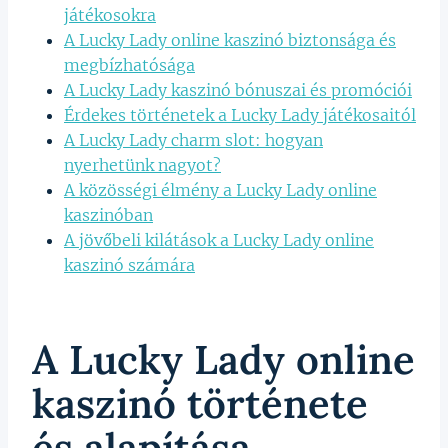
játékosokra
A Lucky Lady online kaszinó biztonsága és
megbízhatósága
A Lucky Lady kaszinó bónuszai és promóciói
Érdekes történetek a Lucky Lady játékosaitól
A Lucky Lady charm slot: hogyan
nyerhetünk nagyot?
A közösségi élmény a Lucky Lady online
kaszinóban
A jövőbeli kilátások a Lucky Lady online
kaszinó számára
A Lucky Lady online
kaszinó története
és alapítása