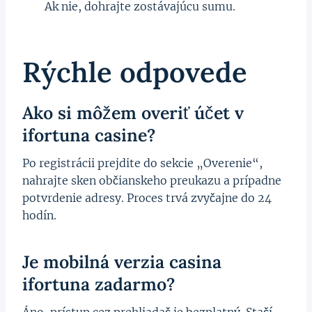
Ak nie, dohrajte zostávajúcu sumu.
Rýchle odpovede
Ako si môžem overiť účet v
ifortuna casine?
Po registrácii prejdite do sekcie „Overenie“,
nahrajte sken občianskeho preukazu a prípadne
potvrdenie adresy. Proces trvá zvyčajne do 24
hodín.
Je mobilná verzia casina
ifortuna zadarmo?