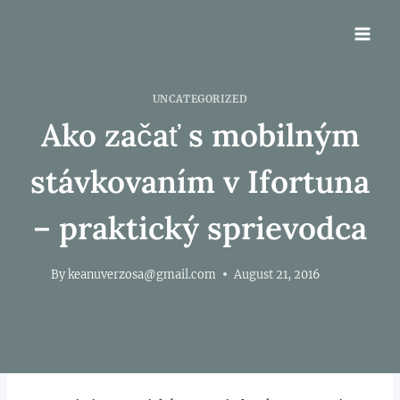
UNCATEGORIZED
Ako začať s mobilným
stávkovaním v Ifortuna
– praktický sprievodca
By
keanuverzosa@gmail.com
August 21, 2016