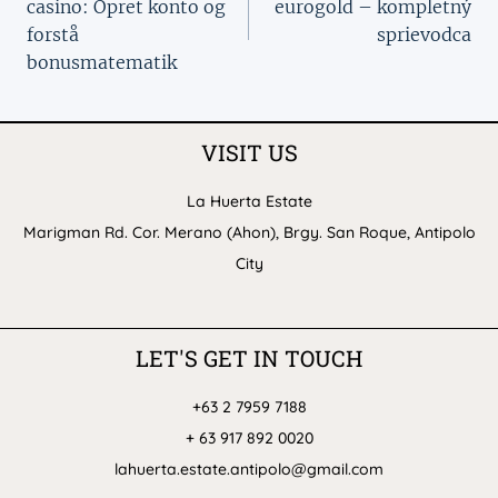
casino: Opret konto og
eurogold – kompletný
forstå
sprievodca
bonusmatematik
VISIT US
La Huerta Estate
Marigman Rd. Cor. Merano (Ahon), Brgy. San Roque, Antipolo
City
LET'S GET IN TOUCH
+63 2 7959 7188
+ 63 917 892 0020
lahuerta.estate.antipolo@gmail.com