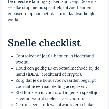
De meeste iGaming-gidsen zijn vaag. Deze niet
— elke stap hier is specifiek, uitvoerbaar en
gebaseerd op hoe het platform daadwerkelijk
werkt.
Snelle checklist
Controleer of je 18+ bent en in Nederland
woont.
Houd een geldig ID en betaalmethode bij de
hand (iDEAL, creditcard of crypto).
Zorg dat je de bonusvoorwaarden begrijpt
voordat je een aanbieding accepteert.
Stel limieten in voor stortingen en speeltijd
– verantwoord spelen staat voorop.
Gebruik een sterk wachtwoord en schakel