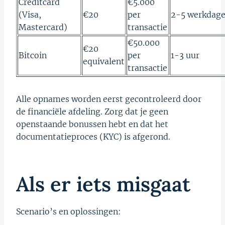
Creditcard
€5.000
(Visa,
€20
per
2-5 werkdag
Mastercard)
transactie
€50.000
€20
Bitcoin
per
1-3 uur
equivalent
transactie
Alle opnames worden eerst gecontroleerd door
de financiële afdeling. Zorg dat je geen
openstaande bonussen hebt en dat het
documentatieproces (KYC) is afgerond.
Als er iets misgaat
Scenario’s en oplossingen: