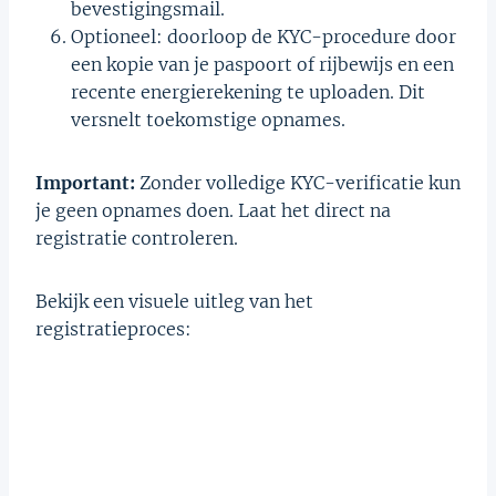
bevestigingsmail.
Optioneel: doorloop de KYC-procedure door
een kopie van je paspoort of rijbewijs en een
recente energierekening te uploaden. Dit
versnelt toekomstige opnames.
Important:
Zonder volledige KYC-verificatie kun
je geen opnames doen. Laat het direct na
registratie controleren.
Bekijk een visuele uitleg van het
registratieproces: