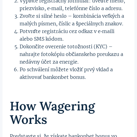
Vyplňte registračný formulár: uveďte meno,
priezvisko, e‑mail, telefónne číslo a adresu.
Zvoľte si silné heslo – kombinácia veľkých a
malých písmen, číslic a špeciálnych znakov.
Potvrďte registráciu cez odkaz v e‑maili
alebo SMS kódom.
Dokončite overenie totožnosti (KYC) –
nahrajte fotokópiu občianskeho preukazu a
nedávny účet za energie.
Po schválení môžete vložiť prvý vklad a
aktivovať bankonbet bonus.
How Wagering
Works
Predstavte si, že získate bankonbet bonus vo