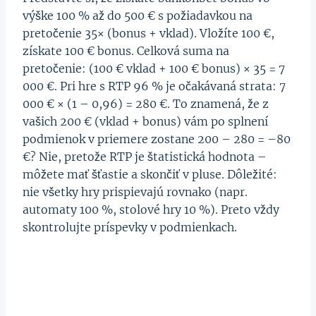
výške 100 % až do 500 € s požiadavkou na
pretočenie 35× (bonus + vklad). Vložíte 100 €,
získate 100 € bonus. Celková suma na
pretočenie: (100 € vklad + 100 € bonus) × 35 = 7
000 €. Pri hre s RTP 96 % je očakávaná strata: 7
000 € × (1 – 0,96) = 280 €. To znamená, že z
vašich 200 € (vklad + bonus) vám po splnení
podmienok v priemere zostane 200 – 280 = –80
€? Nie, pretože RTP je štatistická hodnota –
môžete mať šťastie a skončiť v pluse. Dôležité:
nie všetky hry prispievajú rovnako (napr.
automaty 100 %, stolové hry 10 %). Preto vždy
skontrolujte príspevky v podmienkach.