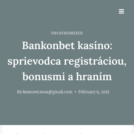
UNCATEGORIZED
Bankonbet kasíno:
sprievodca registráciou,
bonusmi a hraním
By
keanuverzosa@gmail.com
February 9, 2015