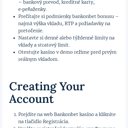
– bankový prevod, kreditné karty,
e‑peňaženky.
Prečítajte si podmienky bankonbet bonusu –
najmä výška vkladu, RTP a požiadavky na
pretočenie.
Nastavte si denné alebo týždenné limity na
vklady a stratový limit.
Otestujte kasíno v demo režime pred prvým
reálnym vkladom.
Creating Your
Account
Prejdite na web Bankonbet kasíno a kliknite
na tlačidlo Registrácia.