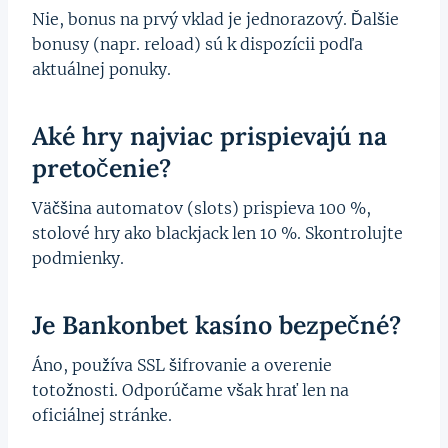
Nie, bonus na prvý vklad je jednorazový. Ďalšie
bonusy (napr. reload) sú k dispozícii podľa
aktuálnej ponuky.
Aké hry najviac prispievajú na
pretočenie?
Väčšina automatov (slots) prispieva 100 %,
stolové hry ako blackjack len 10 %. Skontrolujte
podmienky.
Je Bankonbet kasíno bezpečné?
Áno, používa SSL šifrovanie a overenie
totožnosti. Odporúčame však hrať len na
oficiálnej stránke.