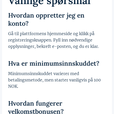
Vanlige spørsmål
Hvordan oppretter jeg en
konto?
Gå til plattformens hjemmeside og klikk på
registreringsknappen. Fyll inn nødvendige
opplysninger, bekreft e-posten, og du er klar.
Hva er minimumsinnskuddet?
Minimumsinnskuddet varierer med
betalingsmetode, men starter vanligvis på 100
NOK.
Hvordan fungerer
velkomstbonusen?