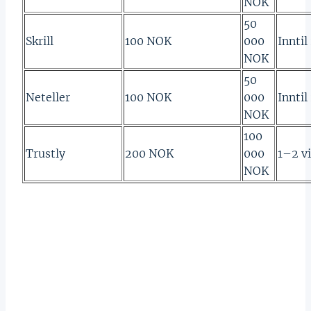
NOK
50
Skrill
100 NOK
000
Inntil
NOK
50
Neteller
100 NOK
000
Inntil
NOK
100
Trustly
200 NOK
000
1–2 v
NOK