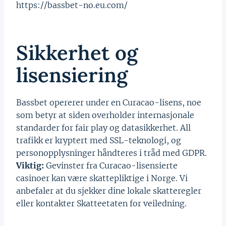
https://bassbet-no.eu.com/
Sikkerhet og
lisensiering
Bassbet opererer under en Curacao-lisens, noe
som betyr at siden overholder internasjonale
standarder for fair play og datasikkerhet. All
trafikk er kryptert med SSL-teknologi, og
personopplysninger håndteres i tråd med GDPR.
Viktig:
Gevinster fra Curacao-lisensierte
casinoer kan være skattepliktige i Norge. Vi
anbefaler at du sjekker dine lokale skatteregler
eller kontakter Skatteetaten for veiledning.