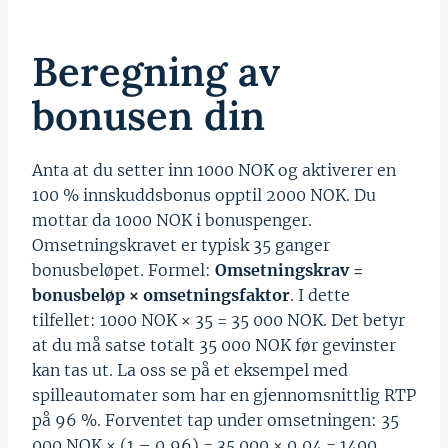
Beregning av
bonusen din
Anta at du setter inn 1000 NOK og aktiverer en
100 % innskuddsbonus opptil 2000 NOK. Du
mottar da 1000 NOK i bonuspenger.
Omsetningskravet er typisk 35 ganger
bonusbeløpet. Formel:
Omsetningskrav =
bonusbeløp × omsetningsfaktor
. I dette
tilfellet: 1000 NOK × 35 = 35 000 NOK. Det betyr
at du må satse totalt 35 000 NOK før gevinster
kan tas ut. La oss se på et eksempel med
spilleautomater som har en gjennomsnittlig RTP
på 96 %. Forventet tap under omsetningen: 35
000 NOK × (1 – 0,96) = 35 000 × 0,04 = 1400