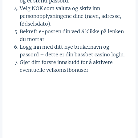
og et sterkt passord.
Velg NOK som valuta og skriv inn
personopplysningene dine (navn, adresse,
fødselsdato).
Bekreft e-posten din ved å klikke på lenken
du mottar.
Logg inn med ditt nye brukernavn og
passord – dette er din bassbet casino login.
Gjør ditt første innskudd for å aktivere
eventuelle velkomstbonuser.