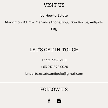
VISIT US
La Huerta Estate
Marigman Rd. Cor. Merano (Ahon), Brgy. San Roque, Antipolo
City
LET'S GET IN TOUCH
+63 2 7959 7188
+ 63 917 892 0020
lahuerta.estate.antipolo@gmail.com
FOLLOW US