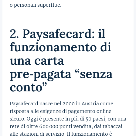
o personali superflue.
2. Paysafecard: il
funzionamento di
una carta
pre‑pagata “senza
conto”
Paysafecard nasce nel 2000 in Austria come
risposta alle esigenze di pagamento online
sicuro. Oggi è presente in più di 50 paesi, con una
rete di oltre 600 000 punti vendita, dai tabaccai
alle stazioni di servizio. Il funzionamento è