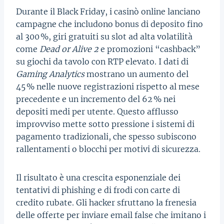
Durante il Black Friday, i casinò online lanciano
campagne che includono bonus di deposito fino
al 300 %, giri gratuiti su slot ad alta volatilità
come
Dead or Alive 2
e promozioni “cashback”
su giochi da tavolo con RTP elevato. I dati di
Gaming Analytics
mostrano un aumento del
45 % nelle nuove registrazioni rispetto al mese
precedente e un incremento del 62 % nei
depositi medi per utente. Questo afflusso
improvviso mette sotto pressione i sistemi di
pagamento tradizionali, che spesso subiscono
rallentamenti o blocchi per motivi di sicurezza.
Il risultato è una crescita esponenziale dei
tentativi di phishing e di frodi con carte di
credito rubate. Gli hacker sfruttano la frenesia
delle offerte per inviare email false che imitano i