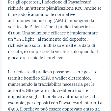
Per gli operatori, l’adozione di Paysafecard
richiede un’attenta pianificazione KYC. Anche se
il metodo è anonimo, le normative
anti‑money‑laundering (AML) impongono la
verifica dell’identità per i prelievi superiori a
€1 000. Una soluzione efficace è implementare
un “KYC light” al momento del deposito,
richiedendo solo l’indirizzo email e la data di
nascita, e completare la verifica solo quando il
giocatore richiede il prelievo.
Le richieste di prelievo possono essere gestite
tramite bonifico SEPA o wallet elettronico,
mantenendo la tracciabilità necessaria per le
autorità. Gli operatori dovrebbero inoltre
impostare soglie di prelievo automatiche: ad
esempio, per depositi con Paysafecard inferiori a
€500, il prelievo può essere approvato entro 24