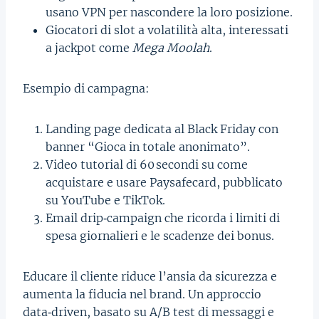
usano VPN per nascondere la loro posizione.
Giocatori di slot a volatilità alta, interessati
a jackpot come
Mega Moolah
.
Esempio di campagna:
Landing page dedicata al Black Friday con
banner “Gioca in totale anonimato”.
Video tutorial di 60 secondi su come
acquistare e usare Paysafecard, pubblicato
su YouTube e TikTok.
Email drip‑campaign che ricorda i limiti di
spesa giornalieri e le scadenze dei bonus.
Educare il cliente riduce l’ansia da sicurezza e
aumenta la fiducia nel brand. Un approccio
data‑driven, basato su A/B test di messaggi e