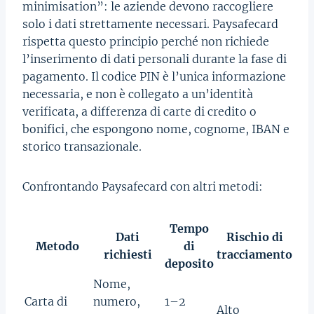
minimisation”: le aziende devono raccogliere
solo i dati strettamente necessari. Paysafecard
rispetta questo principio perché non richiede
l’inserimento di dati personali durante la fase di
pagamento. Il codice PIN è l’unica informazione
necessaria, e non è collegato a un’identità
verificata, a differenza di carte di credito o
bonifici, che espongono nome, cognome, IBAN e
storico transazionale.
Confrontando Paysafecard con altri metodi:
Tempo
Dati
Rischio di
Metodo
di
richiesti
tracciamento
deposito
Nome,
Carta di
numero,
1–2
Alto