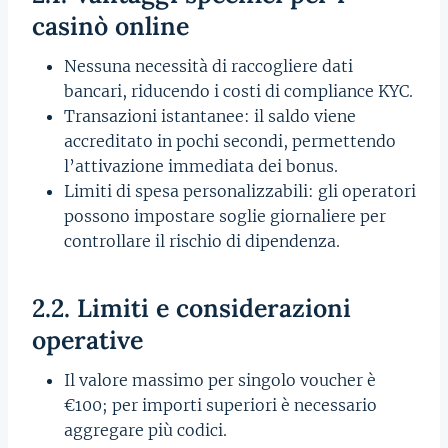
casinò online
Nessuna necessità di raccogliere dati
bancari, riducendo i costi di compliance KYC.
Transazioni istantanee: il saldo viene
accreditato in pochi secondi, permettendo
l’attivazione immediata dei bonus.
Limiti di spesa personalizzabili: gli operatori
possono impostare soglie giornaliere per
controllare il rischio di dipendenza.
2.2. Limiti e considerazioni
operative
Il valore massimo per singolo voucher è
€100; per importi superiori è necessario
aggregare più codici.