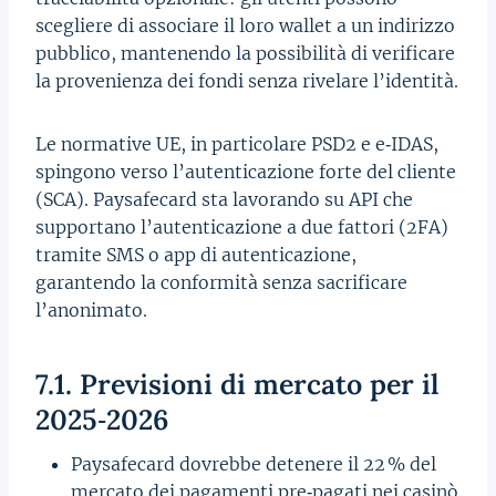
scegliere di associare il loro wallet a un indirizzo
pubblico, mantenendo la possibilità di verificare
la provenienza dei fondi senza rivelare l’identità.
Le normative UE, in particolare PSD2 e e‑IDAS,
spingono verso l’autenticazione forte del cliente
(SCA). Paysafecard sta lavorando su API che
supportano l’autenticazione a due fattori (2FA)
tramite SMS o app di autenticazione,
garantendo la conformità senza sacrificare
l’anonimato.
7.1. Previsioni di mercato per il
2025‑2026
Paysafecard dovrebbe detenere il 22 % del
mercato dei pagamenti pre‑pagati nei casinò