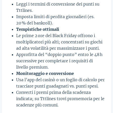
Leggi i termini di conversione dei punti su
Tttlines.
Imposta limiti di perdita giornalieri (es.
20 % del bankroll).
Tempistiche ottimali
Le prime 2 ore del Black Friday offrono i
moltiplicatori più alti; concentrati su giochi
ad alta volatilità per massimizzare i punti.
Approfitta del “doppio punto” entro le 48 h
successive per completare i requisiti di
livello premium.
Monitoraggio e conversione
Usa l’app del casinò o un foglio di calcolo per
tracciare punti guadagnati vs. punti spesi.
Converti i premi prima della scadenza
indicata; su Tttlines trovi promemoria per le
scadenze più comuni.