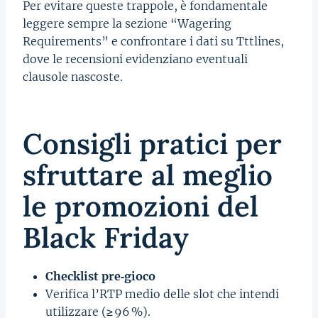
Per evitare queste trappole, è fondamentale
leggere sempre la sezione “Wagering
Requirements” e confrontare i dati su Tttlines,
dove le recensioni evidenziano eventuali
clausole nascoste.
Consigli pratici per
sfruttare al meglio
le promozioni del
Black Friday
Checklist pre‑gioco
Verifica l’RTP medio delle slot che intendi
utilizzare (≥ 96 %).