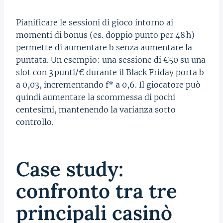
Pianificare le sessioni di gioco intorno ai
momenti di bonus (es. doppio punto per 48 h)
permette di aumentare b senza aumentare la
puntata. Un esempio: una sessione di €50 su una
slot con 3 punti/€ durante il Black Friday porta b
a 0,03, incrementando f* a 0,6. Il giocatore può
quindi aumentare la scommessa di pochi
centesimi, mantenendo la varianza sotto
controllo.
Case study:
confronto tra tre
principali casinò