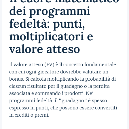
dei programmi
fedeltà: punti,
moltiplicatori e
valore atteso
Il valore atteso (EV) è il concetto fondamentale
con cui ogni giocatore dovrebbe valutare un
bonus. Si calcola moltiplicando la probabilità di
ciascun risultato per il guadagno o la perdita
associata e sommando i prodotti. Nei
programmi fedeltà, il “guadagno” è spesso
espresso in punti, che possono essere convertiti
in crediti o premi.