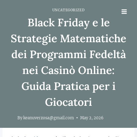
UNCATEGORIZED
Black Friday e le
Strategie Matematiche
dei Programmi Fedeltà
nei Casinò Online:
Guida Pratica per i
Giocatori
By
keanuverzosa@gmail.com
May 2, 2026