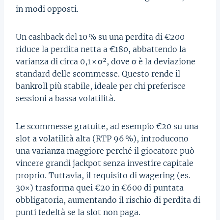
in modi opposti.
Un cashback del 10 % su una perdita di €200
riduce la perdita netta a €180, abbattendo la
varianza di circa 0,1 × σ², dove σ è la deviazione
standard delle scommesse. Questo rende il
bankroll più stabile, ideale per chi preferisce
sessioni a bassa volatilità.
Le scommesse gratuite, ad esempio €20 su una
slot a volatilità alta (RTP 96 %), introducono
una varianza maggiore perché il giocatore può
vincere grandi jackpot senza investire capitale
proprio. Tuttavia, il requisito di wagering (es.
30×) trasforma quei €20 in €600 di puntata
obbligatoria, aumentando il rischio di perdita di
punti fedeltà se la slot non paga.