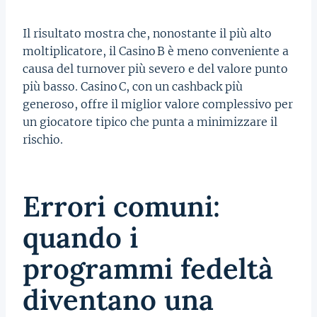
Il risultato mostra che, nonostante il più alto
moltiplicatore, il Casino B è meno conveniente a
causa del turnover più severo e del valore punto
più basso. Casino C, con un cashback più
generoso, offre il miglior valore complessivo per
un giocatore tipico che punta a minimizzare il
rischio.
Errori comuni:
quando i
programmi fedeltà
diventano una