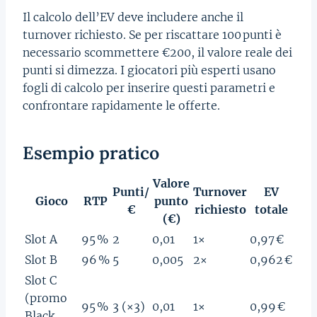
Il calcolo dell’EV deve includere anche il
turnover richiesto. Se per riscattare 100 punti è
necessario scommettere €200, il valore reale dei
punti si dimezza. I giocatori più esperti usano
fogli di calcolo per inserire questi parametri e
confrontare rapidamente le offerte.
Esempio pratico
Valore
Punti/
Turnover
EV
Gioco
RTP
punto
€
richiesto
totale
(€)
Slot A
95 %
2
0,01
1×
0,97 €
Slot B
96 %
5
0,005
2×
0,962 €
Slot C
(promo
95 %
3 (×3)
0,01
1×
0,99 €
Black