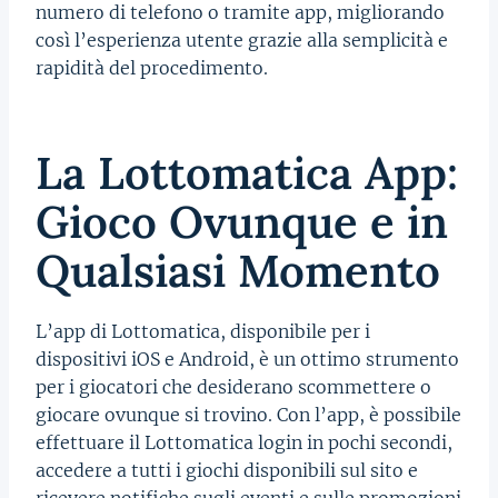
numero di telefono o tramite app, migliorando
così l’esperienza utente grazie alla semplicità e
rapidità del procedimento.
La Lottomatica App:
Gioco Ovunque e in
Qualsiasi Momento
L’app di Lottomatica, disponibile per i
dispositivi iOS e Android, è un ottimo strumento
per i giocatori che desiderano scommettere o
giocare ovunque si trovino. Con l’app, è possibile
effettuare il Lottomatica login in pochi secondi,
accedere a tutti i giochi disponibili sul sito e