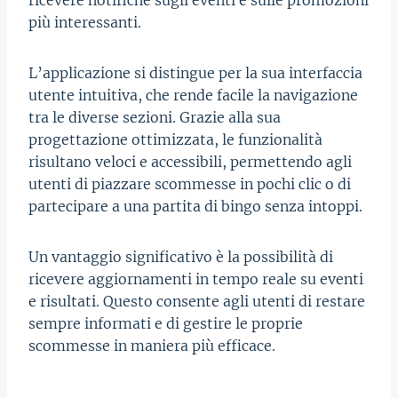
ricevere notifiche sugli eventi e sulle promozioni
più interessanti.
L’applicazione si distingue per la sua interfaccia
utente intuitiva, che rende facile la navigazione
tra le diverse sezioni. Grazie alla sua
progettazione ottimizzata, le funzionalità
risultano veloci e accessibili, permettendo agli
utenti di piazzare scommesse in pochi clic o di
partecipare a una partita di bingo senza intoppi.
Un vantaggio significativo è la possibilità di
ricevere aggiornamenti in tempo reale su eventi
e risultati. Questo consente agli utenti di restare
sempre informati e di gestire le proprie
scommesse in maniera più efficace.