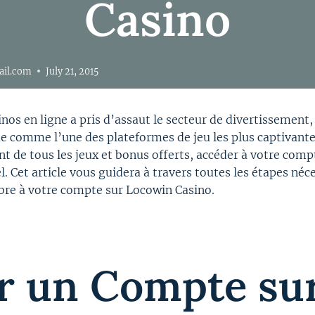
Casino
il.com
July 21, 2015
nos en ligne a pris d’assaut le secteur de divertissement
ue comme l’une des plateformes de jeu les plus captivante
nt de tous les jeux et bonus offerts, accéder à votre com
el. Cet article vous guidera à travers toutes les étapes né
re à votre compte sur Locowin Casino.
r un Compte su