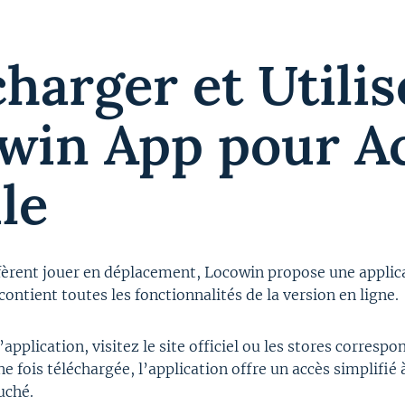
harger et Utilis
win App pour A
le
fèrent jouer en déplacement, Locowin propose une applic
ntient toutes les fonctionnalités de la version en ligne.
’application, visitez le site officiel ou les stores corresp
e fois téléchargée, l’application offre un accès simplifié 
uché.