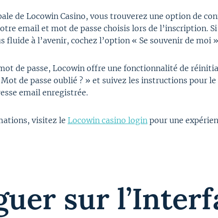
ipale de Locowin Casino, vous trouverez une option de con
otre email et mot de passe choisis lors de l’inscription. S
 fluide à l’avenir, cochez l’option « Se souvenir de moi »
mot de passe, Locowin offre une fonctionnalité de réinitia
ot de passe oublié ? » et suivez les instructions pour le r
resse email enregistrée.
ations, visitez le
Locowin casino login
pour une expérien
uer sur l’Interf