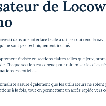
isateur de Locow
no
nvesti dans une interface facile à utiliser qui rend la navi
i ne sont pas techniquement incliné.
oprement divisée en sections claires telles que jeux, prom
ide. Chaque section est conçue pour minimiser les clics n
mations essentielles.
nimaliste assure également que les utilisateurs ne soien
tions à la fois, tout en permettant un accès rapide vers c