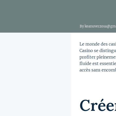
By
keanuverzosa@gma
Le monde des casi
Casino se disting
profiter pleineme
fluide est essenti
accès sans encomb
Crée