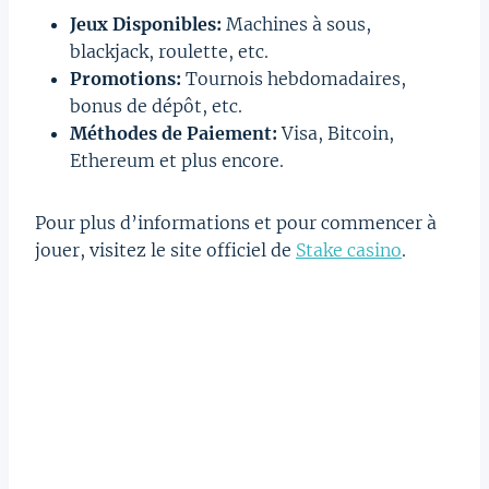
Jeux Disponibles:
Machines à sous,
blackjack, roulette, etc.
Promotions:
Tournois hebdomadaires,
bonus de dépôt, etc.
Méthodes de Paiement:
Visa, Bitcoin,
Ethereum et plus encore.
Pour plus d’informations et pour commencer à
jouer, visitez le site officiel de
Stake casino
.