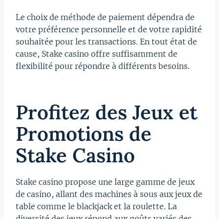
Le choix de méthode de paiement dépendra de
votre préférence personnelle et de votre rapidité
souhaitée pour les transactions. En tout état de
cause, Stake casino offre suffisamment de
flexibilité pour répondre à différents besoins.
Profitez des Jeux et
Promotions de
Stake Casino
Stake casino propose une large gamme de jeux
de casino, allant des machines à sous aux jeux de
table comme le blackjack et la roulette. La
diversité des jeux répond aux goûts variés des