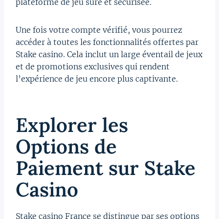
plateforme de jeu sûre et sécurisée.
Une fois votre compte vérifié, vous pourrez
accéder à toutes les fonctionnalités offertes par
Stake casino. Cela inclut un large éventail de jeux
et de promotions exclusives qui rendent
l’expérience de jeu encore plus captivante.
Explorer les
Options de
Paiement sur Stake
Casino
Stake casino France se distingue par ses options