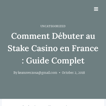
UNCATEGORIZED
Comment Débuter au
Stake Casino en France
: Guide Complet
By
keanuverzosa@gmail.com
October 2, 2018