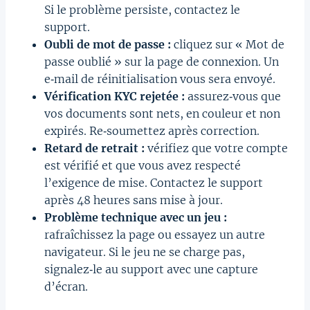
Si le problème persiste, contactez le
support.
Oubli de mot de passe :
cliquez sur « Mot de
passe oublié » sur la page de connexion. Un
e‑mail de réinitialisation vous sera envoyé.
Vérification KYC rejetée :
assurez‑vous que
vos documents sont nets, en couleur et non
expirés. Re‑soumettez après correction.
Retard de retrait :
vérifiez que votre compte
est vérifié et que vous avez respecté
l’exigence de mise. Contactez le support
après 48 heures sans mise à jour.
Problème technique avec un jeu :
rafraîchissez la page ou essayez un autre
navigateur. Si le jeu ne se charge pas,
signalez‑le au support avec une capture
d’écran.