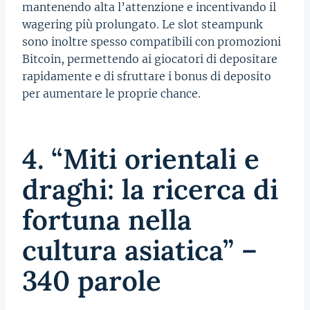
mantenendo alta l’attenzione e incentivando il
wagering più prolungato. Le slot steampunk
sono inoltre spesso compatibili con promozioni
Bitcoin, permettendo ai giocatori di depositare
rapidamente e di sfruttare i bonus di deposito
per aumentare le proprie chance.
4. “Miti orientali e
draghi: la ricerca di
fortuna nella
cultura asiatica” –
340 parole