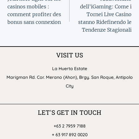
casinos mobiles :
dell’iGaming: Come i
comment profiter des
Tornei Live Casino
bonus sans connexion
stanno Ridefinendo le
Tendenze Stagionali
VISIT US
La Huerta Estate
Marigman Rd. Cor. Merano (Ahon), Brgy. San Roque, Antipolo
City
LET'S GET IN TOUCH
+63 2 7959 7188
+ 63 917 892 0020