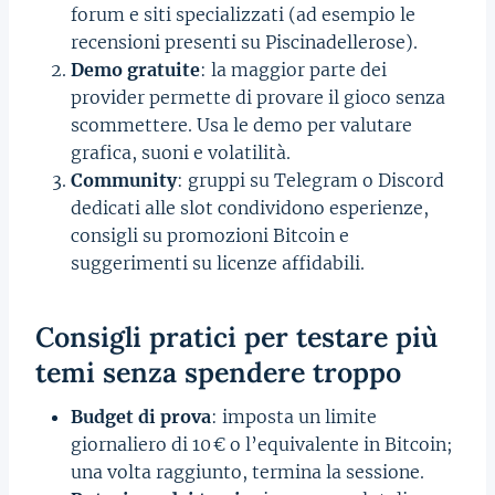
forum e siti specializzati (ad esempio le
recensioni presenti su Piscinadellerose).
Demo gratuite
: la maggior parte dei
provider permette di provare il gioco senza
scommettere. Usa le demo per valutare
grafica, suoni e volatilità.
Community
: gruppi su Telegram o Discord
dedicati alle slot condividono esperienze,
consigli su promozioni Bitcoin e
suggerimenti su licenze affidabili.
Consigli pratici per testare più
temi senza spendere troppo
Budget di prova
: imposta un limite
giornaliero di 10 € o l’equivalente in Bitcoin;
una volta raggiunto, termina la sessione.