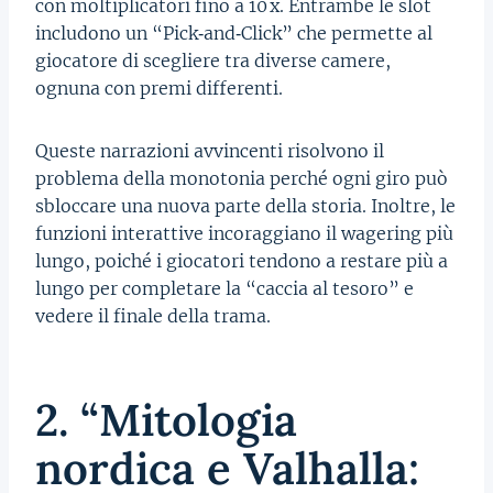
con moltiplicatori fino a 10 x. Entrambe le slot
includono un “Pick‑and‑Click” che permette al
giocatore di scegliere tra diverse camere,
ognuna con premi differenti.
Queste narrazioni avvincenti risolvono il
problema della monotonia perché ogni giro può
sbloccare una nuova parte della storia. Inoltre, le
funzioni interattive incoraggiano il wagering più
lungo, poiché i giocatori tendono a restare più a
lungo per completare la “caccia al tesoro” e
vedere il finale della trama.
2. “Mitologia
nordica e Valhalla: