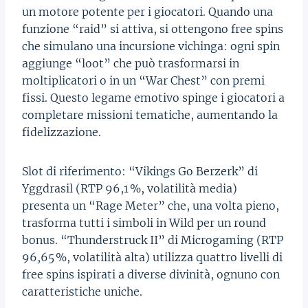
un motore potente per i giocatori. Quando una
funzione “raid” si attiva, si ottengono free spins
che simulano una incursione vichinga: ogni spin
aggiunge “loot” che può trasformarsi in
moltiplicatori o in un “War Chest” con premi
fissi. Questo legame emotivo spinge i giocatori a
completare missioni tematiche, aumentando la
fidelizzazione.
Slot di riferimento: “Vikings Go Berzerk” di
Yggdrasil (RTP 96,1 %, volatilità media)
presenta un “Rage Meter” che, una volta pieno,
trasforma tutti i simboli in Wild per un round
bonus. “Thunderstruck II” di Microgaming (RTP
96,65 %, volatilità alta) utilizza quattro livelli di
free spins ispirati a diverse divinità, ognuno con
caratteristiche uniche.