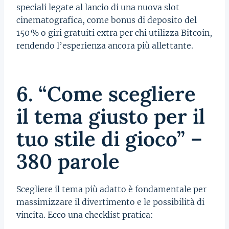
speciali legate al lancio di una nuova slot
cinematografica, come bonus di deposito del
150 % o giri gratuiti extra per chi utilizza Bitcoin,
rendendo l’esperienza ancora più allettante.
6. “Come scegliere
il tema giusto per il
tuo stile di gioco” –
380 parole
Scegliere il tema più adatto è fondamentale per
massimizzare il divertimento e le possibilità di
vincita. Ecco una checklist pratica: