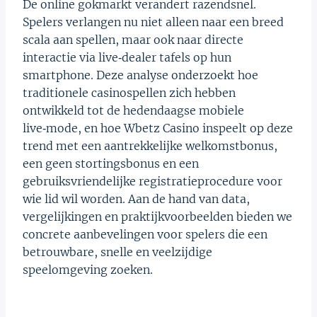
De online gokmarkt verandert razendsnel.
Spelers verlangen nu niet alleen naar een breed
scala aan spellen, maar ook naar directe
interactie via live‑dealer tafels op hun
smartphone. Deze analyse onderzoekt hoe
traditionele casinospellen zich hebben
ontwikkeld tot de hedendaagse mobiele
live‑mode, en hoe Wbetz Casino inspeelt op deze
trend met een aantrekkelijke welkomstbonus,
een geen stortingsbonus en een
gebruiksvriendelijke registratieprocedure voor
wie lid wil worden. Aan de hand van data,
vergelijkingen en praktijkvoorbeelden bieden we
concrete aanbevelingen voor spelers die een
betrouwbare, snelle en veelzijdige
speelomgeving zoeken.