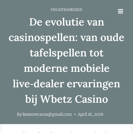
UNCATEGORIZED
De evolutie van
casinospellen: van oude
tafelspellen tot
moderne mobiele
live‑dealer ervaringen
bij Wbetz Casino
By
keanuverzosa@gmail.com
April 18, 2026