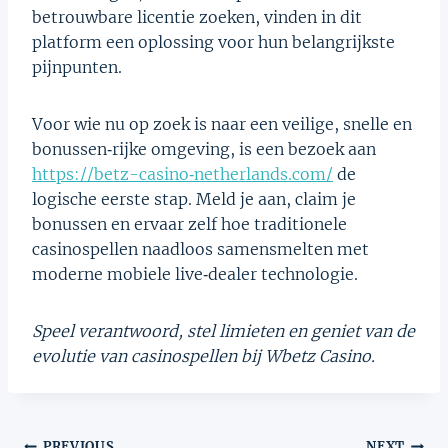
betrouwbare licentie zoeken, vinden in dit
platform een oplossing voor hun belangrijkste
pijnpunten.
Voor wie nu op zoek is naar een veilige, snelle en
bonussen‑rijke omgeving, is een bezoek aan
https://betz-casino‑netherlands.com/
de
logische eerste stap. Meld je aan, claim je
bonussen en ervaar zelf hoe traditionele
casinospellen naadloos samensmelten met
moderne mobiele live‑dealer technologie.
Speel verantwoord, stel limieten en geniet van de
evolutie van casinospellen bij Wbetz Casino.
PREVIOUS
NEXT