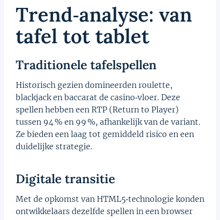
Trend‑analyse: van
tafel tot tablet
Traditionele tafelspellen
Historisch gezien domineerden roulette,
blackjack en baccarat de casino‑vloer. Deze
spellen hebben een RTP (Return to Player)
tussen 94 % en 99 %, afhankelijk van de variant.
Ze bieden een laag tot gemiddeld risico en een
duidelijke strategie.
Digitale transitie
Met de opkomst van HTML5‑technologie konden
ontwikkelaars dezelfde spellen in een browser