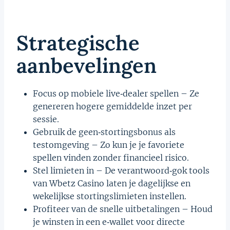
Strategische
aanbevelingen
Focus op mobiele live‑dealer spellen – Ze
genereren hogere gemiddelde inzet per
sessie.
Gebruik de geen‑stortingsbonus als
testomgeving – Zo kun je je favoriete
spellen vinden zonder financieel risico.
Stel limieten in – De verantwoord‑gok tools
van Wbetz Casino laten je dagelijkse en
wekelijkse stortingslimieten instellen.
Profiteer van de snelle uitbetalingen – Houd
je winsten in een e‑wallet voor directe