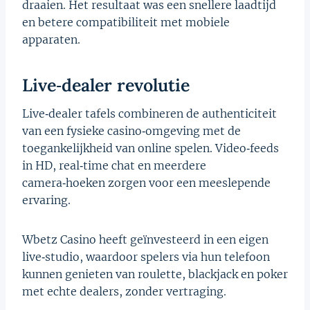
draaien. Het resultaat was een snellere laadtijd
en betere compatibiliteit met mobiele
apparaten.
Live‑dealer revolutie
Live‑dealer tafels combineren de authenticiteit
van een fysieke casino‑omgeving met de
toegankelijkheid van online spelen. Video‑feeds
in HD, real‑time chat en meerdere
camera‑hoeken zorgen voor een meeslepende
ervaring.
Wbetz Casino heeft geïnvesteerd in een eigen
live‑studio, waardoor spelers via hun telefoon
kunnen genieten van roulette, blackjack en poker
met echte dealers, zonder vertraging.