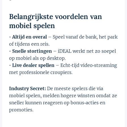
Belangrijkste voordelen van
mobiel spelen
•
Altijd en overal
– Speel vanaf de bank, het park
of tijdens een reis.
•
Snelle stortingen
– iDEAL werkt net zo soepel
op mobiel als op desktop.
•
Live dealer spellen
– Echt‑tijd video‑streaming
met professionele croupiers.
Industry Secret:
De meeste spelers die via
mobiel spelen, melden hogere winsten omdat ze
sneller kunnen reageren op bonus‑acties en
promoties.