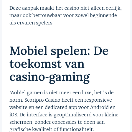
Deze aanpak maakt het casino niet alleen eerlijk,
maar ook betrouwbaar voor zowel beginnende
als ervaren spelers.
Mobiel spelen: De
toekomst van
casino‑gaming
Mobiel gamen is niet meer een luxe, het is de
norm. Scoripro Casino heeft een responsieve
website en een dedicated app voor Android en
iOS. De interface is geoptimaliseerd voor kleine
schermen, zonder concessies te doen aan
grafische kwaliteit of functionaliteit.