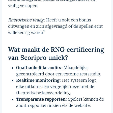
veilig verlopen.
Rhetorische vraag:
Heeft u ooit een bonus
ontvangen en zich afgevraagd of de spellen echt
willekeurig waren?
Wat maakt de RNG‑certificering
van Scoripro uniek?
Onafhankelijke audits
: Maandelijks
gecontroleerd door een externe teststudio.
Realtime monitoring
: Het systeem logt
elke uitkomst en vergelijkt deze met de
theoretische kansverdeling.
Transparante rapporten
: Spelers kunnen de
audit‑rapporten inzien via de website.