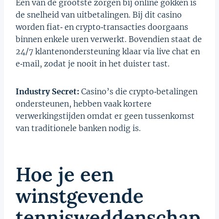
Een van de grootste zorgen bij online gokken is
de snelheid van uitbetalingen. Bij dit casino
worden fiat‑ en crypto‑transacties doorgaans
binnen enkele uren verwerkt. Bovendien staat de
24/7 klantenondersteuning klaar via live chat en
e‑mail, zodat je nooit in het duister tast.
Industry Secret:
Casino’s die crypto‑betalingen
ondersteunen, hebben vaak kortere
verwerkingstijden omdat er geen tussenkomst
van traditionele banken nodig is.
Hoe je een
winstgevende
tennisweddenschap