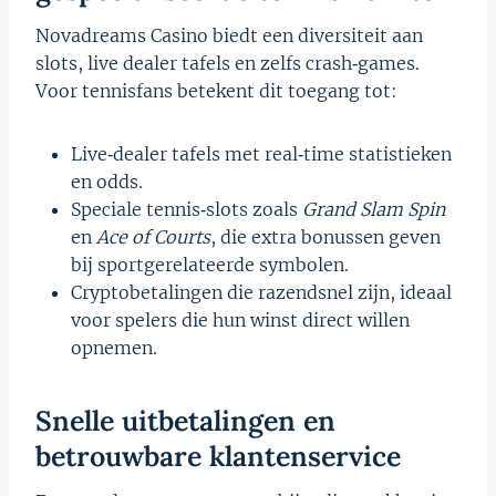
Novadreams Casino biedt een diversiteit aan
slots, live dealer tafels en zelfs crash‑games.
Voor tennisfans betekent dit toegang tot:
Live‑dealer tafels met real‑time statistieken
en odds.
Speciale tennis‑slots zoals
Grand Slam Spin
en
Ace of Courts
, die extra bonussen geven
bij sportgerelateerde symbolen.
Cryptobetalingen die razendsnel zijn, ideaal
voor spelers die hun winst direct willen
opnemen.
Snelle uitbetalingen en
betrouwbare klantenservice