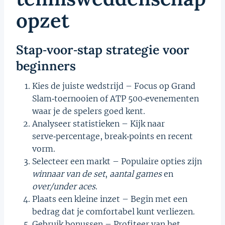
opzet
Stap‑voor‑stap strategie voor
beginners
Kies de juiste wedstrijd – Focus op Grand
Slam‑toernooien of ATP 500‑evenementen
waar je de spelers goed kent.
Analyseer statistieken – Kijk naar
serve‑percentage, break‑points en recent
vorm.
Selecteer een markt – Populaire opties zijn
winnaar van de set
,
aantal games
en
over/under aces
.
Plaats een kleine inzet – Begin met een
bedrag dat je comfortabel kunt verliezen.
Gebruik bonussen – Profiteer van het