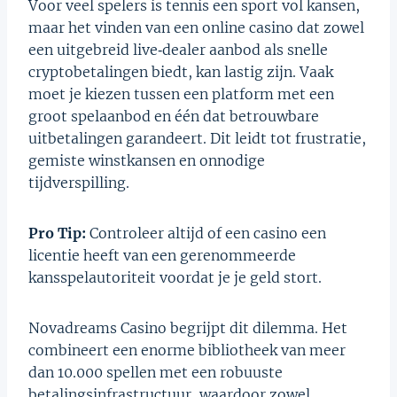
Voor veel spelers is tennis een sport vol kansen,
maar het vinden van een online casino dat zowel
een uitgebreid live‑dealer aanbod als snelle
cryptobetalingen biedt, kan lastig zijn. Vaak
moet je kiezen tussen een platform met een
groot spelaanbod en één dat betrouwbare
uitbetalingen garandeert. Dit leidt tot frustratie,
gemiste winstkansen en onnodige
tijdverspilling.
Pro Tip:
Controleer altijd of een casino een
licentie heeft van een gerenommeerde
kansspelautoriteit voordat je je geld stort.
Novadreams Casino begrijpt dit dilemma. Het
combineert een enorme bibliotheek van meer
dan 10.000 spellen met een robuuste
betalingsinfrastructuur, waardoor zowel