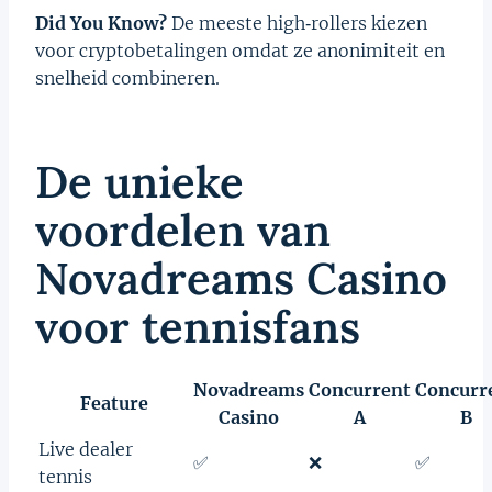
Did You Know?
De meeste high‑rollers kiezen
voor cryptobetalingen omdat ze anonimiteit en
snelheid combineren.
De unieke
voordelen van
Novadreams Casino
voor tennisfans
Novadreams
Concurrent
Concurr
Feature
Casino
A
B
Live dealer
✅
❌
✅
tennis