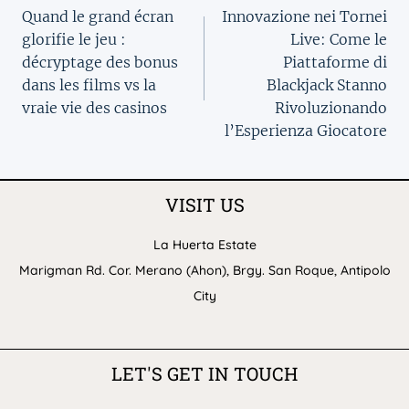
Quand le grand écran
Innovazione nei Tornei
glorifie le jeu :
Live: Come le
décryptage des bonus
Piattaforme di
dans les films vs la
Blackjack Stanno
vraie vie des casinos
Rivoluzionando
l’Esperienza Giocatore
VISIT US
La Huerta Estate
Marigman Rd. Cor. Merano (Ahon), Brgy. San Roque, Antipolo
City
LET'S GET IN TOUCH