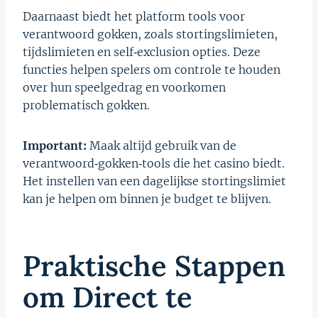
Daarnaast biedt het platform tools voor
verantwoord gokken, zoals stortingslimieten,
tijdslimieten en self‑exclusion opties. Deze
functies helpen spelers om controle te houden
over hun speelgedrag en voorkomen
problematisch gokken.
Important:
Maak altijd gebruik van de
verantwoord‑gokken‑tools die het casino biedt.
Het instellen van een dagelijkse stortingslimiet
kan je helpen om binnen je budget te blijven.
Praktische Stappen
om Direct te