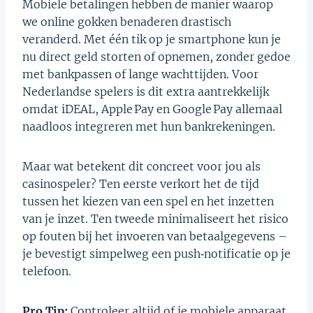
Mobiele betalingen hebben de manier waarop
we online gokken benaderen drastisch
veranderd. Met één tik op je smartphone kun je
nu direct geld storten of opnemen, zonder gedoe
met bankpassen of lange wachttijden. Voor
Nederlandse spelers is dit extra aantrekkelijk
omdat iDEAL, Apple Pay en Google Pay allemaal
naadloos integreren met hun bankrekeningen.
Maar wat betekent dit concreet voor jou als
casinospeler? Ten eerste verkort het de tijd
tussen het kiezen van een spel en het inzetten
van je inzet. Ten tweede minimaliseert het risico
op fouten bij het invoeren van betaalgegevens –
je bevestigt simpelweg een push‑notificatie op je
telefoon.
Pro Tip:
Controleer altijd of je mobiele apparaat