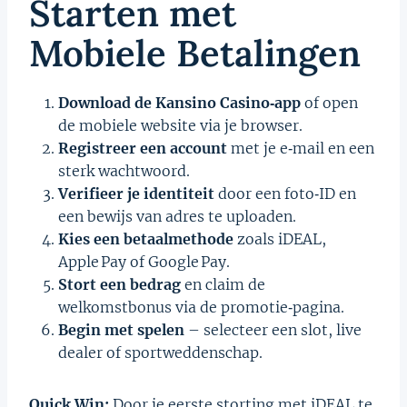
Starten met
Mobiele Betalingen
Download de Kansino Casino‑app
of open
de mobiele website via je browser.
Registreer een account
met je e‑mail en een
sterk wachtwoord.
Verifieer je identiteit
door een foto‑ID en
een bewijs van adres te uploaden.
Kies een betaalmethode
zoals iDEAL,
Apple Pay of Google Pay.
Stort een bedrag
en claim de
welkomstbonus via de promotie‑pagina.
Begin met spelen
– selecteer een slot, live
dealer of sportweddenschap.
Quick Win:
Door je eerste storting met iDEAL te