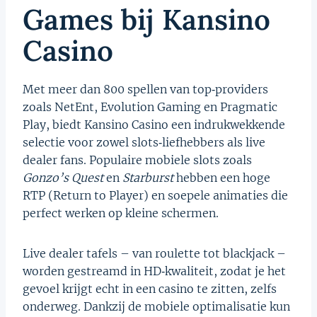
Games bij Kansino
Casino
Met meer dan 800 spellen van top‑providers
zoals NetEnt, Evolution Gaming en Pragmatic
Play, biedt Kansino Casino een indrukwekkende
selectie voor zowel slots‑liefhebbers als live
dealer fans. Populaire mobiele slots zoals
Gonzo’s Quest
en
Starburst
hebben een hoge
RTP (Return to Player) en soepele animaties die
perfect werken op kleine schermen.
Live dealer tafels – van roulette tot blackjack –
worden gestreamd in HD‑kwaliteit, zodat je het
gevoel krijgt echt in een casino te zitten, zelfs
onderweg. Dankzij de mobiele optimalisatie kun