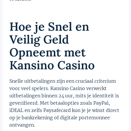
Hoe je Snel en
Veilig Geld
Opneemt met
Kansino Casino
Snelle uitbetalingen zijn een cruciaal criterium
voor veel spelers. Kansino Casino verwerkt
uitbetalingen binnen 24 uur, mits je identiteit is
geverifieerd. Met betaalopties zoals PayPal,
iDEAL en zelfs Paysafecard kun je je winst direct
op je bankrekening of digitale portemonnee
ontvangen.