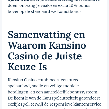
doen, ontvang je vaak een extra 10 % bonus
bovenop de standaard welkomstbonus.
Samenvatting en
Waarom Kansino
Casino de Juiste
Keuze Is
Kansino Casino combineert een breed
spelaanbod, snelle en veilige mobiele
betalingen, en een aantrekkelijk bonussysteem.
De licentie van de Kansspelautoriteit garandeert
eerlijk spel, terwijl de responsieve klantenservice