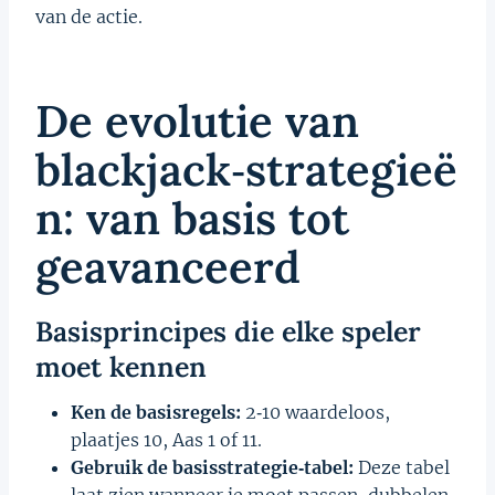
van de actie.
De evolutie van
blackjack‑strategieë
n: van basis tot
geavanceerd
Basisprincipes die elke speler
moet kennen
Ken de basisregels:
2‑10 waardeloos,
plaatjes 10, Aas 1 of 11.
Gebruik de basisstrategie‑tabel:
Deze tabel
laat zien wanneer je moet passen, dubbelen