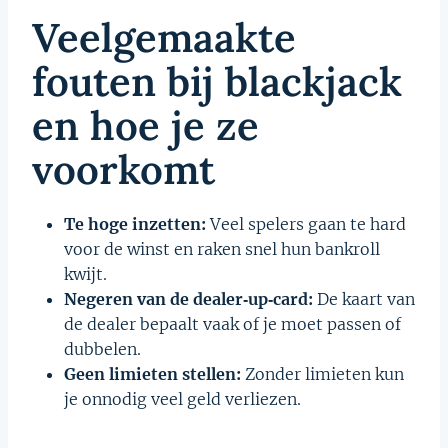
Veelgemaakte
fouten bij blackjack
en hoe je ze
voorkomt
Te hoge inzetten:
Veel spelers gaan te hard
voor de winst en raken snel hun bankroll
kwijt.
Negeren van de dealer‑up‑card:
De kaart van
de dealer bepaalt vaak of je moet passen of
dubbelen.
Geen limieten stellen:
Zonder limieten kun
je onnodig veel geld verliezen.