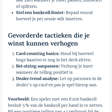
of splitsen.
Stel een bankroll‑limiet:
Bepaal vooraf
hoeveel je per sessie wilt inzetten.
Gevorderde tactieken die je
winst kunnen verhogen
Card‑counting basics:
Houd bij hoeveel
hoge kaarten er nog in het deck zitten.
Bet‑sizing aanpassen:
Verhoog je inzet
wanneer de telling positief is.
Dealer‑trend analyse:
Let op patronen in de
dealer’s up‑card en pas je spel hierop aan.
Voorbeeld:
Een speler met een €200 bankroll
besluit 5 % van de bankroll per hand in te zetten.
Bij een positieve telling van +3 verhoogt hij de