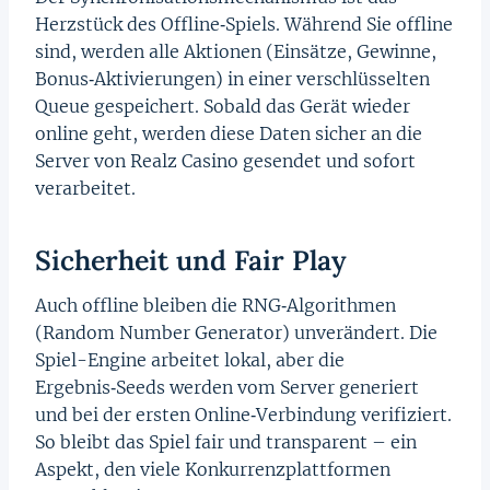
Herzstück des Offline‑Spiels. Während Sie offline
sind, werden alle Aktionen (Einsätze, Gewinne,
Bonus‑Aktivierungen) in einer verschlüsselten
Queue gespeichert. Sobald das Gerät wieder
online geht, werden diese Daten sicher an die
Server von Realz Casino gesendet und sofort
verarbeitet.
Sicherheit und Fair Play
Auch offline bleiben die RNG‑Algorithmen
(Random Number Generator) unverändert. Die
Spiel-Engine arbeitet lokal, aber die
Ergebnis‑Seeds werden vom Server generiert
und bei der ersten Online‑Verbindung verifiziert.
So bleibt das Spiel fair und transparent – ein
Aspekt, den viele Konkurrenzplattformen