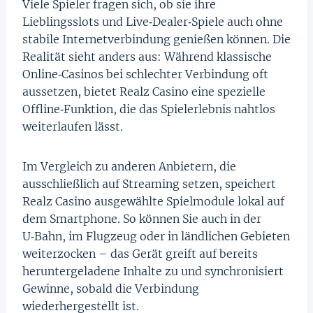
Viele Spieler fragen sich, ob sie ihre
Lieblingsslots und Live‑Dealer‑Spiele auch ohne
stabile Internetverbindung genießen können. Die
Realität sieht anders aus: Während klassische
Online‑Casinos bei schlechter Verbindung oft
aussetzen, bietet Realz Casino eine spezielle
Offline‑Funktion, die das Spielerlebnis nahtlos
weiterlaufen lässt.
Im Vergleich zu anderen Anbietern, die
ausschließlich auf Streaming setzen, speichert
Realz Casino ausgewählte Spielmodule lokal auf
dem Smartphone. So können Sie auch in der
U‑Bahn, im Flugzeug oder in ländlichen Gebieten
weiterzocken – das Gerät greift auf bereits
heruntergeladene Inhalte zu und synchronisiert
Gewinne, sobald die Verbindung
wiederhergestellt ist.