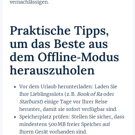
vernachlässigen.
Praktische Tipps,
um das Beste aus
dem Offline‑Modus
herauszuholen
Vor dem Urlaub herunterladen: Laden Sie
Ihre Lieblingsslots (z. B.
Book of Ra
oder
Starburst
) einige Tage vor Ihrer Reise
herunter, damit sie sofort verfügbar sind.
Speicherplatz prüfen: Stellen Sie sicher, dass
mindestens 500 MB freier Speicher auf
Ihrem Gerät vorhanden sind.