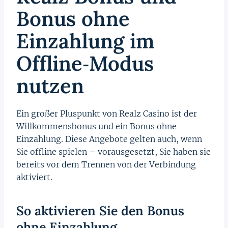
Bonus ohne
Einzahlung im
Offline‑Modus
nutzen
Ein großer Pluspunkt von Realz Casino ist der
Willkommensbonus und ein Bonus ohne
Einzahlung. Diese Angebote gelten auch, wenn
Sie offline spielen – vorausgesetzt, Sie haben sie
bereits vor dem Trennen von der Verbindung
aktiviert.
So aktivieren Sie den Bonus
ohne Einzahlung