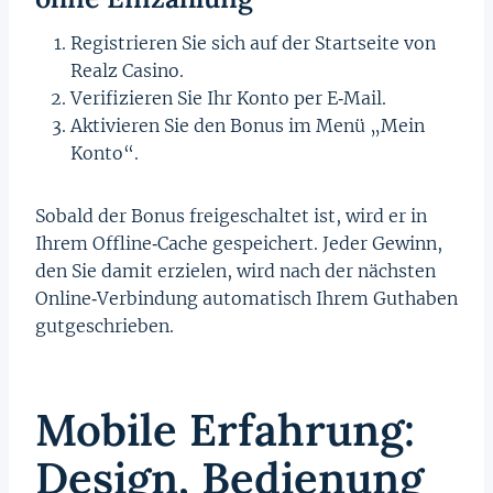
Registrieren Sie sich auf der Startseite von
Realz Casino.
Verifizieren Sie Ihr Konto per E‑Mail.
Aktivieren Sie den Bonus im Menü „Mein
Konto“.
Sobald der Bonus freigeschaltet ist, wird er in
Ihrem Offline‑Cache gespeichert. Jeder Gewinn,
den Sie damit erzielen, wird nach der nächsten
Online‑Verbindung automatisch Ihrem Guthaben
gutgeschrieben.
Mobile Erfahrung:
Design, Bedienung