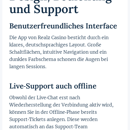
und Support
Benutzerfreundliches Interface
Die App von Realz Casino besticht durch ein
klares, deutschsprachiges Layout. Große
Schaltflächen, intuitive Navigation und ein
dunkles Farbschema schonen die Augen bei
langen Sessions.
Live‑Support auch offline
Obwohl der Live‑Chat erst nach
Wiederherstellung der Verbindung aktiv wird,
können Sie in der Offline‑Phase bereits
Support‑Tickets anlegen. Diese werden
automatisch an das Support‑Team