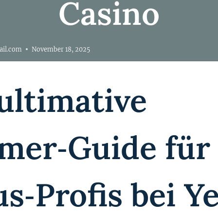
Casino
il.com
November 18, 2025
ultimative
mer‑Guide für
s‑Profis bei Y