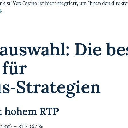
nk zu Yep Casino ist hier integriert, um Ihnen den direkte
p
.
lauswahl: Die be
 für
s‑Strategien
it hohem RTP
tEnt) – RTP 96,1 %