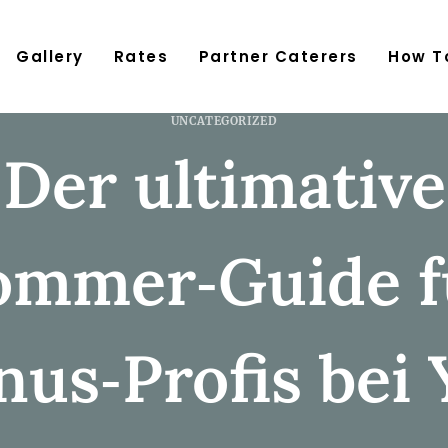
Gallery
Rates
Partner Caterers
How T
UNCATEGORIZED
Der ultimative
ommer‑Guide f
nus‑Profis bei 