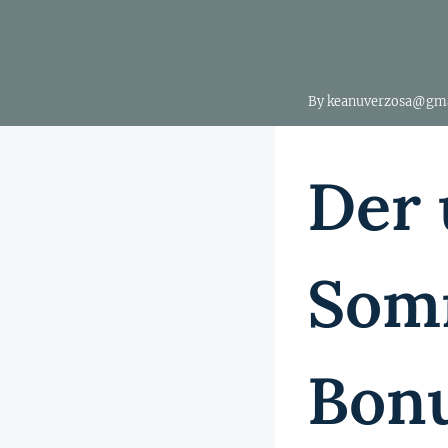
By
keanuverzosa@gma
Der 
Som
Bonu