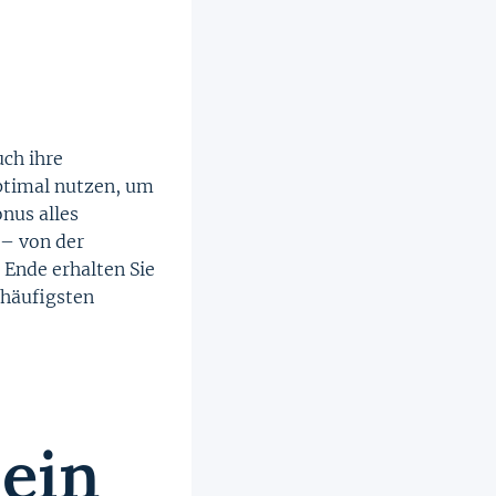
ch ihre
ptimal nutzen, um
nus alles
 – von der
 Ende erhalten Sie
 häufigsten
ein