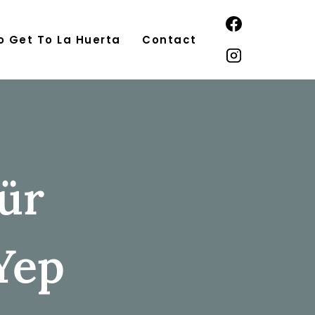
o Get To La Huerta
Contact
ür
Yep