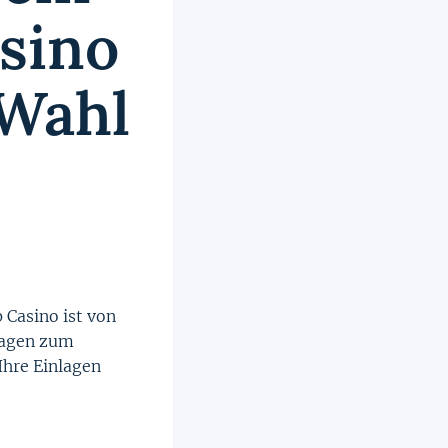
sino
 Wahl
 Casino ist von
lagen zum
Ihre Einlagen