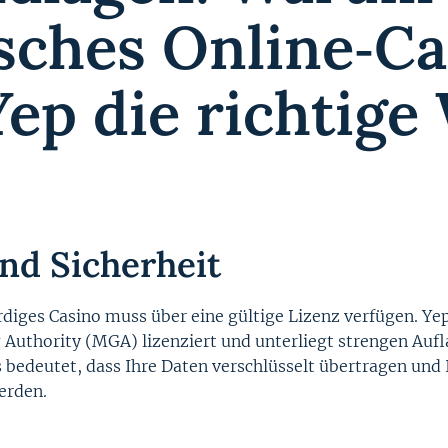
sches Online‑Ca
Yep die richtige
nd Sicherheit
diges Casino muss über eine gültige Lizenz verfügen. Yep
Authority (MGA) lizenziert und unterliegt strengen Auf
s bedeutet, dass Ihre Daten verschlüsselt übertragen und 
erden.