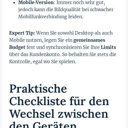
Mobile‑Version
: Immer noch sehr gut,
jedoch kann die Bildqualität bei schwacher
Mobilfunkverbindung leiden.
Expert Tip:
Wenn Sie sowohl Desktop als auch
Mobile nutzen, legen Sie ein
gemeinsames
Budget
fest und synchronisieren Sie Ihre
Limits
über das Kundenkonto. So behalten Sie stets die
Kontrolle, egal wo Sie spielen.
Praktische
Checkliste für den
Wechsel zwischen
den Geräten