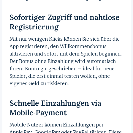
Sofortiger Zugriff und nahtlose
Registrierung
Mit nur wenigen Klicks können Sie sich über die
App registrieren, den Willkommensbonus
aktivieren und sofort mit dem Spielen beginnen.
Der Bonus ohne Einzahlung wird automatisch
Ihrem Konto gutgeschrieben – ideal für neue
Spieler, die erst einmal testen wollen, ohne
eigenes Geld zu riskieren.
Schnelle Einzahlungen via
Mobile‑Payment
Mobile Nutzer können Einzahlungen per
Apple Pay, Google Pay oder PayPal tätigen. Diese