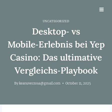
UNCATEGORIZED
Desktop‑ vs
Mobile‑Erlebnis bei Yep
Casino: Das ultimative
Vergleichs‑Playbook
By
keanuverzosa@gmail.com
October 11, 2025