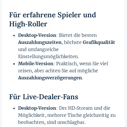
Für erfahrene Spieler und
High‑Roller
Desktop‑Version
: Bietet die besten
Auszahlungszeiten
, höchste
Grafikqualität
und umfangreiche
Einstellungsmöglichkeiten.
Mobile‑Version
: Praktisch, wenn Sie viel
reisen, aber achten Sie auf mögliche
Auszahlungsverzögerungen
.
Für Live‑Dealer‑Fans
Desktop‑Version
: Der HD‑Stream und die
Möglichkeit, mehrere Tische gleichzeitig zu
beobachten, sind unschlagbar.