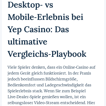
Desktop‑ vs
Mobile‑Erlebnis bei
Yep Casino: Das
ultimative
Vergleichs‑Playbook
Viele Spieler denken, dass ein Online‑Casino auf
jedem Gerät gleich funktioniert. In der Praxis
jedoch beeinflussen Bildschirmgröße,
Bedienkomfort und Ladegeschwindigkeit das
Spielerlebnis stark. Wenn Sie zum Beispiel
Live‑Dealer‑Spiele genießen wollen, ist ein
reibungsloser Video‑Stream entscheidend. Hier