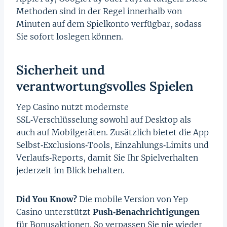
Methoden sind in der Regel innerhalb von
Minuten auf dem Spielkonto verfügbar, sodass
Sie sofort loslegen können.
Sicherheit und
verantwortungsvolles Spielen
Yep Casino nutzt modernste
SSL‑Verschlüsselung sowohl auf Desktop als
auch auf Mobilgeräten. Zusätzlich bietet die App
Selbst‑Exclusions‑Tools, Einzahlungs‑Limits und
Verlaufs‑Reports, damit Sie Ihr Spielverhalten
jederzeit im Blick behalten.
Did You Know?
Die mobile Version von Yep
Casino unterstützt
Push‑Benachrichtigungen
für Bonusaktionen. So verpassen Sie nie wieder