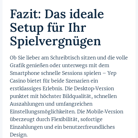
Fazit: Das ideale
Setup für Ihr
Spielvergnügen
Ob Sie lieber am Schreibtisch sitzen und die volle
Grafik genießen oder unterwegs mit dem
Smartphone schnelle Sessions spielen – Yep
Casino bietet für beide Szenarien ein
erstklassiges Erlebnis. Die Desktop‑Version
punktet mit höchster Bildqualität, schnellen
Auszahlungen und umfangreichen
Einstellungsmöglichkeiten. Die Mobile‑Version
überzeugt durch Flexibilität, sofortige
Einzahlungen und ein benutzerfreundliches
Design.