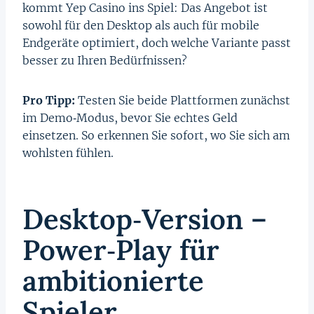
kommt Yep Casino ins Spiel: Das Angebot ist
sowohl für den Desktop als auch für mobile
Endgeräte optimiert, doch welche Variante passt
besser zu Ihren Bedürfnissen?
Pro Tipp:
Testen Sie beide Plattformen zunächst
im Demo‑Modus, bevor Sie echtes Geld
einsetzen. So erkennen Sie sofort, wo Sie sich am
wohlsten fühlen.
Desktop‑Version –
Power‑Play für
ambitionierte
Spieler