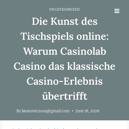
UNCATEGORIZED
Die Kunst des
Tischspiels online:
Warum Casinolab
Casino das klassische
Casino-Erlebnis
übertrifft
By
keanuverzosa@gmail.com
June 18, 2026