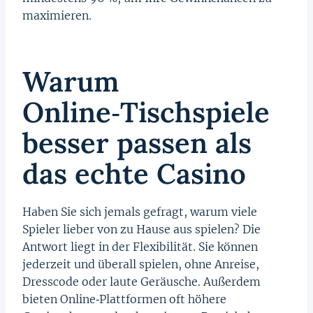
maximieren.
Warum
Online‑Tischspiele
besser passen als
das echte Casino
Haben Sie sich jemals gefragt, warum viele
Spieler lieber von zu Hause aus spielen? Die
Antwort liegt in der Flexibilität. Sie können
jederzeit und überall spielen, ohne Anreise,
Dresscode oder laute Geräusche. Außerdem
bieten Online‑Plattformen oft höhere