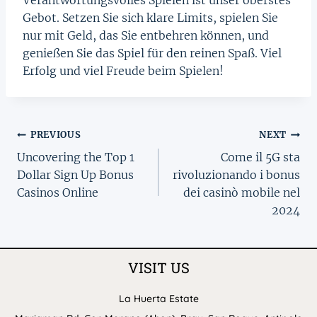
Verantwortungsvolles Spielen ist unser oberstes
Gebot. Setzen Sie sich klare Limits, spielen Sie
nur mit Geld, das Sie entbehren können, und
genießen Sie das Spiel für den reinen Spaß. Viel
Erfolg und viel Freude beim Spielen!
PREVIOUS
NEXT
Uncovering the Top 1
Come il 5G sta
Dollar Sign Up Bonus
rivoluzionando i bonus
Casinos Online
dei casinò mobile nel
2024
VISIT US
La Huerta Estate