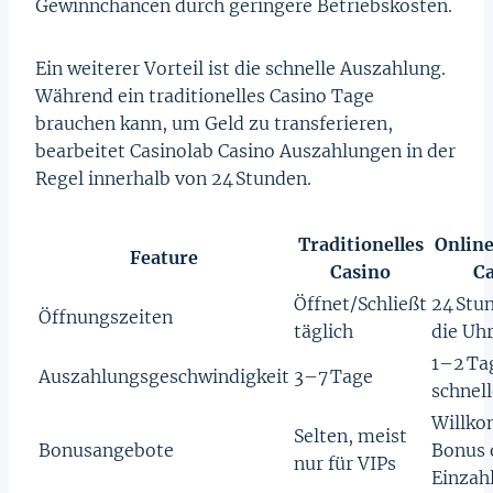
Gewinnchancen durch geringere Betriebskosten.
Ein weiterer Vorteil ist die schnelle Auszahlung.
Während ein traditionelles Casino Tage
brauchen kann, um Geld zu transferieren,
bearbeitet Casinolab Casino Auszahlungen in der
Regel innerhalb von 24 Stunden.
Traditionelles
Online
Feature
Casino
Ca
Öffnet/Schließt
24 Stu
Öffnungszeiten
täglich
die Uh
1–2 Ta
Auszahlungsgeschwindigkeit
3–7 Tage
schnell
Willk
Selten, meist
Bonusangebote
Bonus 
nur für VIPs
Einzah