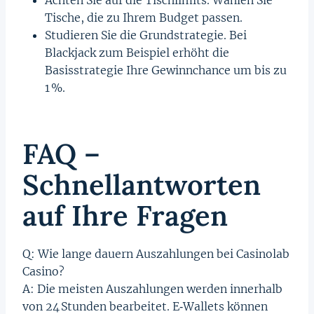
Achten Sie auf die Tischlimits. Wählen Sie
Tische, die zu Ihrem Budget passen.
Studieren Sie die Grundstrategie. Bei
Blackjack zum Beispiel erhöht die
Basisstrategie Ihre Gewinnchance um bis zu
1 %.
FAQ –
Schnellantworten
auf Ihre Fragen
Q: Wie lange dauern Auszahlungen bei Casinolab
Casino?
A: Die meisten Auszahlungen werden innerhalb
von 24 Stunden bearbeitet. E‑Wallets können