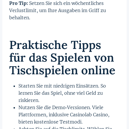
Pro Tip:
Setzen Sie sich ein wöchentliches
Verlustlimit, um Ihre Ausgaben im Griff zu
behalten.
Praktische Tipps
für das Spielen von
Tischspielen online
Starten Sie mit niedrigen Einsätzen. So
lernen Sie das Spiel, ohne viel Geld zu
riskieren.
Nutzen Sie die Demo‑Versionen. Viele
Plattformen, inklusive Casinolab Casino,
bieten kostenlose Testmodi.