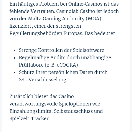
Ein häufiges Problem bei Online‑Casinos ist das
fehlende Vertrauen. Casinolab Casino ist jedoch
von der Malta Gaming Authority (MGA)
lizenziert, einer der strengsten
Regulierungsbehörden Europas. Das bedeutet:
Strenge Kontrollen der Spielsoftware
Regelmäßige Audits durch unabhängige
Prüflabore (z. B. eCOGRA)
Schutz Ihrer persönlichen Daten durch
SSL‑Verschlüsselung
Zusätzlich bietet das Casino
verantwortungsvolle Spieloptionen wie
Einzahlungslimits, Selbstausschluss und
Spielzeit‑Tracker.