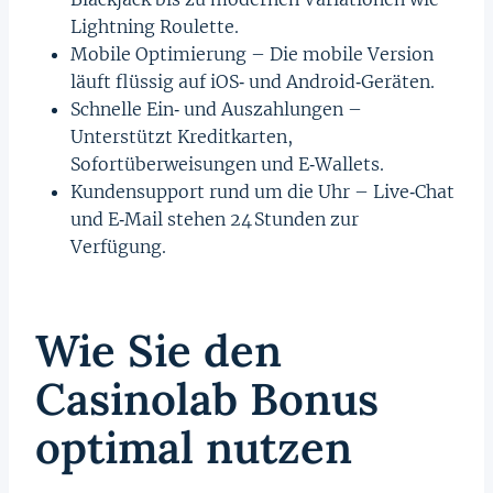
Lightning Roulette.
Mobile Optimierung – Die mobile Version
läuft flüssig auf iOS‑ und Android‑Geräten.
Schnelle Ein‑ und Auszahlungen –
Unterstützt Kreditkarten,
Sofortüberweisungen und E‑Wallets.
Kundensupport rund um die Uhr – Live‑Chat
und E‑Mail stehen 24 Stunden zur
Verfügung.
Wie Sie den
Casinolab Bonus
optimal nutzen