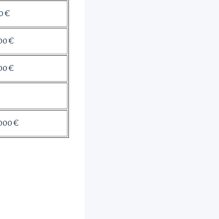
0 €
00 €
00 €
000 €