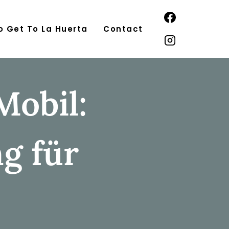
o Get To La Huerta
Contact
Mobil:
g für