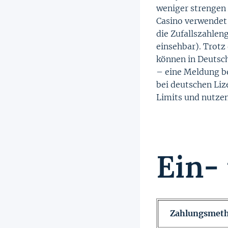
weniger strengen 
Casino verwendet 
die Zufallszahlen
einsehbar). Trotz
können in Deutsch
– eine Meldung be
bei deutschen Lize
Limits und nutze
Ein-
Zahlungsmet