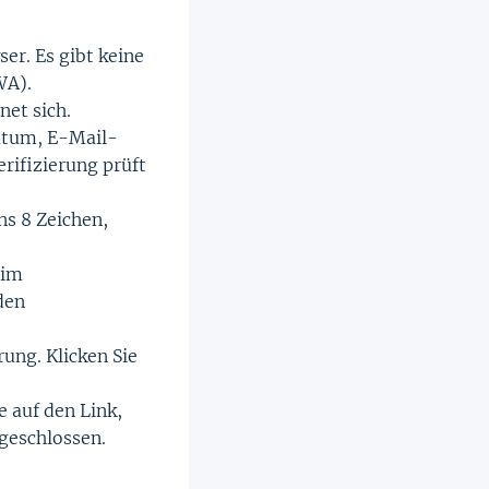
er. Es gibt keine
WA).
net sich.
atum, E-Mail-
erifizierung prüft
s 8 Zeichen,
 im
den
ung. Klicken Sie
 auf den Link,
bgeschlossen.