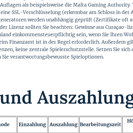
Auflagen als beispielsweise die Malta Gaming Authority.
eine SSL-Verschlüsselung (erkennbar am Schloss in der A
generatoren werden unabhängig geprüft (Zertifikate oft a
 der Lizenz sollten Sie beachten: Gewinne aus Curaçao-li
land einkommensteuerpflichtig sein, wenn Sie Ihren Woh
im Finanzamt ist in der Regel erforderlich. Außerdem gib
nzen, keine zentrale Spielerschutzstelle. Setzen Sie sich
n Sie verantwortungsbewusste Spieloptionen.
 und Auszahlun
Hö
hode
Einzahlung
Auszahlung
Bearbeitungszeit