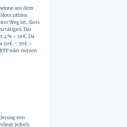
Gewinne aus dem
 Slots zählen
nter Weg ist, Slots
u tätigen. Der
t 4 % = 70 €. Da
a 50 € – 70 € =
m RTP oder nutzen
gierung von
erliegt jedoch