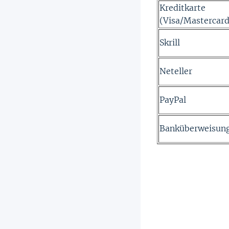
Kreditkarte
(Visa/Mastercard
Skrill
Neteller
PayPal
Banküberweisun