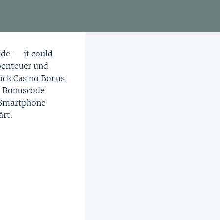
uide — it could
Abenteuer und
lück Casino Bonus
en Bonuscode
m Smartphone
ärt.