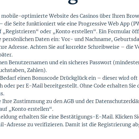
e mobile-optimierte Website des Casinos über Ihren Brows
– die Seite funktioniert wie eine Progressive Web App (P
f „Registrieren“ oder „Konto erstellen“. Ein Formular öff
re persönlichen Daten ein: Vor- und Nachname, Geburtsd
hre Adresse. Achten Sie auf korrekte Schreibweise – die V
päter.
nen Benutzernamen und ein sicheres Passwort (mindesten
uchstaben, Zahlen).
 Bedarf einen Bonuscode Drückglück ein – dieser wird oft
h oder per E-Mail bereitgestellt. Ohne Code erhalten Sie 
s.
e Ihre Zustimmung zu den AGB und der Datenschutzerklär
auf „Konto erstellen“.
ldung erhalten Sie eine Bestätigungs-E-Mail. Klicken Sie
l-Adresse zu verifizieren. Damit ist die Registrierung a