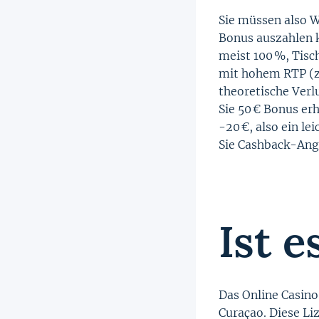
Sie müssen also W
Bonus auszahlen kö
meist 100 %, Tisch
mit hohem RTP (z.
theoretische Verl
Sie 50 € Bonus er
-20 €, also ein l
Sie Cashback-Ang
Ist e
Das Online Casino
Curaçao. Diese Li