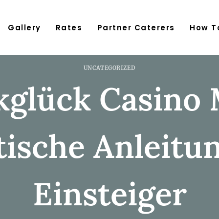
Gallery
Rates
Partner Caterers
How T
UNCATEGORIZED
glück Casino 
tische Anleitun
Einsteiger