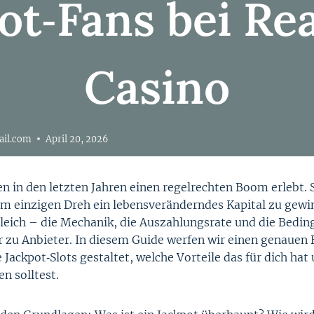
ot‑Fans bei Re
Casino
il.com
April 20, 2026
n in den letzten Jahren einen regelrechten Boom erlebt. S
em einzigen Dreh ein lebensveränderndes Kapital zu gewi
 gleich – die Mechanik, die Auszahlungsrate und die Bedin
r zu Anbieter. In diesem Guide werfen wir einen genauen B
 Jackpot‑Slots gestaltet, welche Vorteile das für dich ha
n solltest.