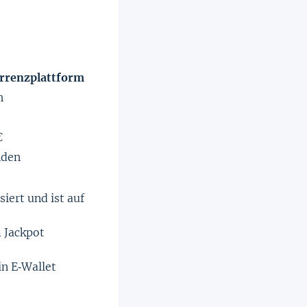
rrenzplattform
h
€
nden
iert und ist auf
 Jackpot
in E‑Wallet