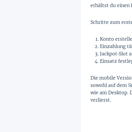
erhältst du einen 
Schritte zum erst
Konto erstelle
Einzahlung tä
Jackpot‑Slot 
Einsatz festl
Die mobile Versio
sowohl auf dem S
wie am Desktop. D
verlierst.