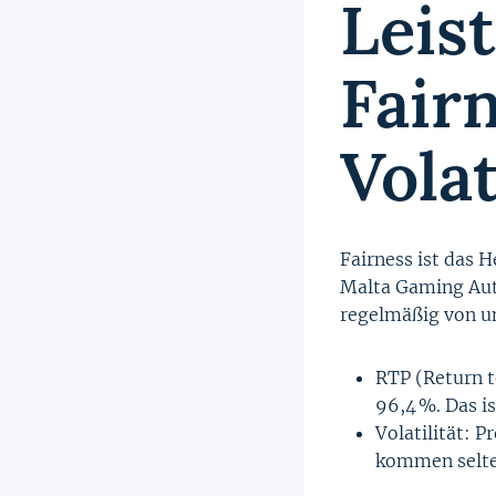
Leis
Fair
Volat
Fairness ist das H
Malta Gaming Aut
regelmäßig von un
RTP (Return t
96,4 %. Das i
Volatilität: P
kommen selten