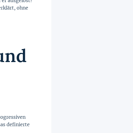
 er ausgelöst?
erklärt, ohne
und
rogressiven
das definierte