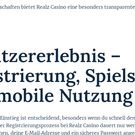
schaften bietet Realz Casino eine besonders transparente
tzererlebnis –
trierung, Spiels
mobile Nutzung
 Einstieg ist entscheidend, besonders wenn du schnell de
 Der Registrierungsprozess bei Realz Casino dauert nur w
en, deine E‑Mail‑Adresse und ein sicheres Passwort ange