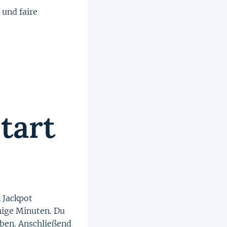
 und faire
tart
n Jackpot
enige Minuten. Du
ben. Anschließend