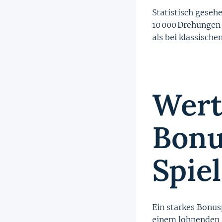
Statistisch geseh
10 000 Drehungen 
als bei klassische
Wert
Bonu
Spiel
Ein starkes Bonu
einem lohnenden S