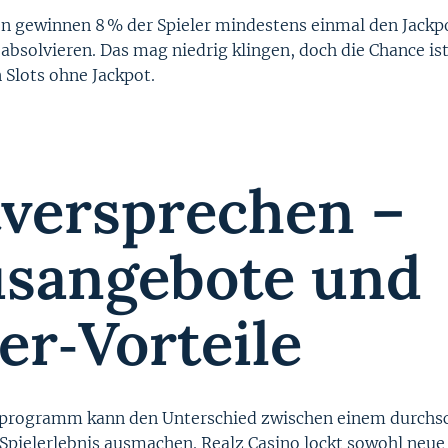
en gewinnen 8 % der Spieler mindestens einmal den Jackp
absolvieren. Das mag niedrig klingen, doch die Chance ist
n Slots ohne Jackpot.
versprechen –
sangebote und
er‑Vorteile
sprogramm kann den Unterschied zwischen einem durchsc
pielerlebnis ausmachen. Realz Casino lockt sowohl neue 