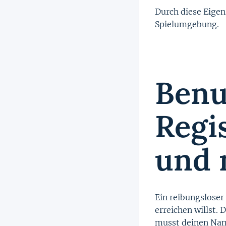
Durch diese Eigen
Spielumgebung.
Benu
Regis
und 
Ein reibungsloser
erreichen willst.
musst deinen Nam