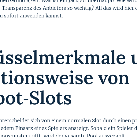
den Grundlagen: Was ist ein Jackpot überhaupt? Wie wird
 Transparenz des Anbieters so wichtig? All das wird hier 
u sofort anwenden kannst.
üsselmerkmale 
tionsweise von
pot‑Slots
unterscheidet sich von einem normalen Slot durch einen p
jedem Einsatz eines Spielers ansteigt. Sobald ein Spieler 
nsmuster trifft, wird der gesamte Pool ausgezahlt.