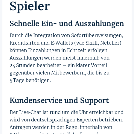
Spieler
Schnelle Ein- und Auszahlungen
Durch die Integration von Sofortüberweisungen,
Kreditkarten und E‑Wallets (wie Skrill, Neteller)
können Einzahlungen in Echtzeit erfolgen.
Auszahlungen werden meist innerhalb von
24 Stunden bearbeitet – ein klarer Vorteil
gegenüber vielen Mitbewerbern, die bis zu
5 Tage benötigen.
Kundenservice und Support
Der Live‑Chat ist rund um die Uhr erreichbar und
wird von deutschsprachigen Experten betrieben.
Anfragen werden in der Regel innerhalb von