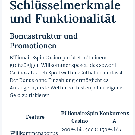
Schlüsselmerkmale
und Funktionalität
Bonusstruktur und
Promotionen
BillionaireSpin Casino punktet mit einem
großzügigen Willkommenspaket, das sowohl
Casino‑ als auch Sportwetten‑Guthaben umfasst.
Der Bonus ohne Einzahlung ermöglicht es
Anfängern, erste Wetten zu testen, ohne eigenes
Geld zu riskieren.
BillionaireSpin
Konkurrenz
Feature
Casino
A
200 % bis 500 €
150 % bis
Willkommensbonus