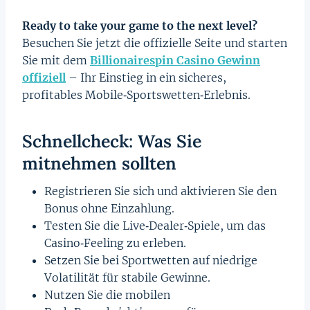
Ready to take your game to the next level?
Besuchen Sie jetzt die offizielle Seite und starten
Sie mit dem
Billionairespin Casino Gewinn
offiziell
– Ihr Einstieg in ein sicheres,
profitables Mobile‑Sportswetten‑Erlebnis.
Schnellcheck: Was Sie
mitnehmen sollten
Registrieren Sie sich und aktivieren Sie den
Bonus ohne Einzahlung.
Testen Sie die Live‑Dealer‑Spiele, um das
Casino‑Feeling zu erleben.
Setzen Sie bei Sportwetten auf niedrige
Volatilität für stabile Gewinne.
Nutzen Sie die mobilen