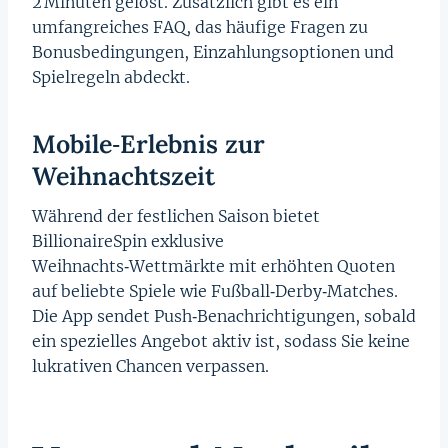
2 Minuten gelöst. Zusätzlich gibt es ein
umfangreiches FAQ, das häufige Fragen zu
Bonusbedingungen, Einzahlungsoptionen und
Spielregeln abdeckt.
Mobile‑Erlebnis zur
Weihnachtszeit
Während der festlichen Saison bietet
BillionaireSpin exklusive
Weihnachts‑Wettmärkte mit erhöhten Quoten
auf beliebte Spiele wie Fußball‑Derby‑Matches.
Die App sendet Push‑Benachrichtigungen, sobald
ein spezielles Angebot aktiv ist, sodass Sie keine
lukrativen Chancen verpassen.