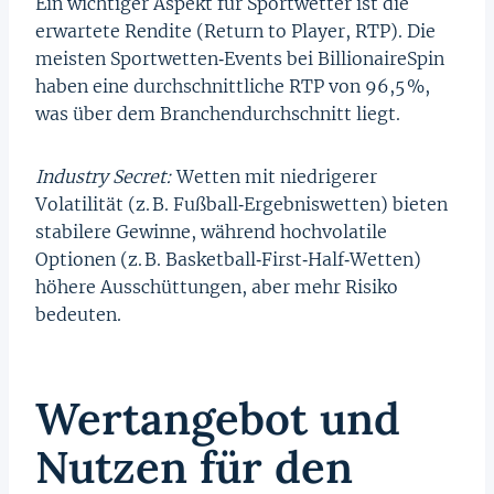
Ein wichtiger Aspekt für Sportwetter ist die
erwartete Rendite (Return to Player, RTP). Die
meisten Sportwetten‑Events bei BillionaireSpin
haben eine durchschnittliche RTP von 96,5 %,
was über dem Branchendurchschnitt liegt.
Industry Secret:
Wetten mit niedrigerer
Volatilität (z. B. Fußball‑Ergebniswetten) bieten
stabilere Gewinne, während hochvolatile
Optionen (z. B. Basketball‑First‑Half‑Wetten)
höhere Ausschüttungen, aber mehr Risiko
bedeuten.
Wertangebot und
Nutzen für den