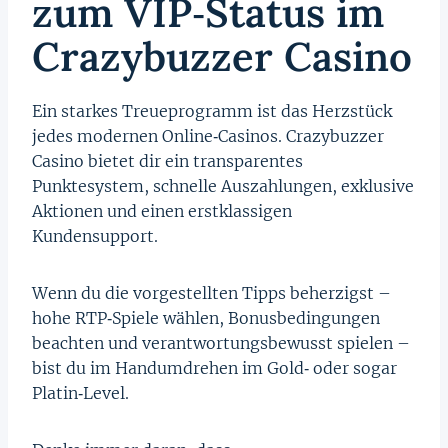
zum VIP‑Status im
Crazybuzzer Casino
Ein starkes Treueprogramm ist das Herzstück
jedes modernen Online‑Casinos. Crazybuzzer
Casino bietet dir ein transparentes
Punktesystem, schnelle Auszahlungen, exklusive
Aktionen und einen erstklassigen
Kundensupport.
Wenn du die vorgestellten Tipps beherzigst –
hohe RTP‑Spiele wählen, Bonusbedingungen
beachten und verantwortungsbewusst spielen –
bist du im Handumdrehen im Gold‑ oder sogar
Platin‑Level.