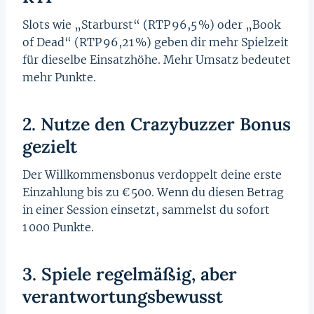
Slots wie „Starburst“ (RTP 96,5 %) oder „Book
of Dead“ (RTP 96,21 %) geben dir mehr Spielzeit
für dieselbe Einsatzhöhe. Mehr Umsatz bedeutet
mehr Punkte.
2. Nutze den Crazybuzzer Bonus
gezielt
Der Willkommensbonus verdoppelt deine erste
Einzahlung bis zu € 500. Wenn du diesen Betrag
in einer Session einsetzt, sammelst du sofort
1 000 Punkte.
3. Spiele regelmäßig, aber
verantwortungsbewusst