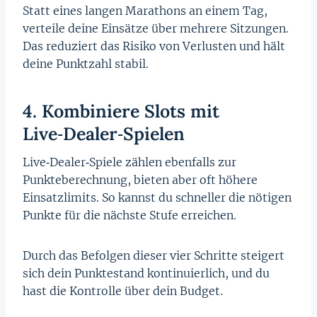
Statt eines langen Marathons an einem Tag,
verteile deine Einsätze über mehrere Sitzungen.
Das reduziert das Risiko von Verlusten und hält
deine Punktzahl stabil.
4. Kombiniere Slots mit
Live‑Dealer‑Spielen
Live‑Dealer‑Spiele zählen ebenfalls zur
Punkteberechnung, bieten aber oft höhere
Einsatzlimits. So kannst du schneller die nötigen
Punkte für die nächste Stufe erreichen.
Durch das Befolgen dieser vier Schritte steigert
sich dein Punktestand kontinuierlich, und du
hast die Kontrolle über dein Budget.