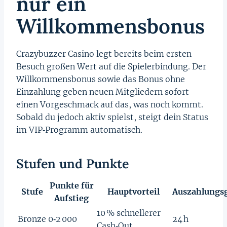
nur ein
Willkommensbonus
Crazybuzzer Casino legt bereits beim ersten
Besuch großen Wert auf die Spielerbindung. Der
Willkommensbonus sowie das Bonus ohne
Einzahlung geben neuen Mitgliedern sofort
einen Vorgeschmack auf das, was noch kommt.
Sobald du jedoch aktiv spielst, steigt dein Status
im VIP‑Programm automatisch.
Stufen und Punkte
Punkte für
Stufe
Hauptvorteil
Auszahlungs
Aufstieg
10 % schnellerer
Bronze
0‑2 000
24 h
Cash‑Out