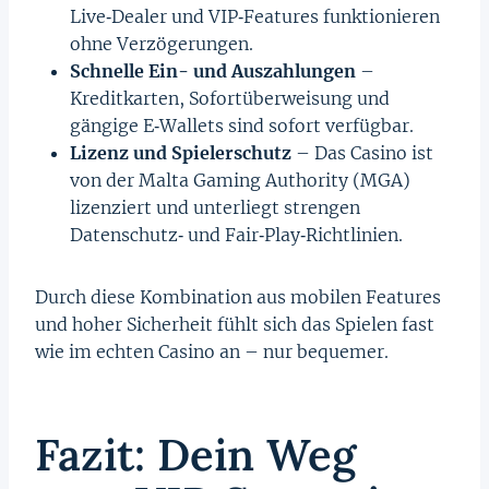
Live‑Dealer und VIP‑Features funktionieren
ohne Verzögerungen.
Schnelle Ein- und Auszahlungen
–
Kreditkarten, Sofortüberweisung und
gängige E‑Wallets sind sofort verfügbar.
Lizenz und Spielerschutz
– Das Casino ist
von der Malta Gaming Authority (MGA)
lizenziert und unterliegt strengen
Datenschutz‑ und Fair‑Play‑Richtlinien.
Durch diese Kombination aus mobilen Features
und hoher Sicherheit fühlt sich das Spielen fast
wie im echten Casino an – nur bequemer.
Fazit: Dein Weg