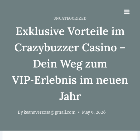
UNCATEGORIZED
Exklusive Vorteile im
Crazybuzzer Casino –
Dein Weg zum
VIP‑Erlebnis im neuen
Jahr
By
keanuverzosa@gmail.com
May 9, 2026