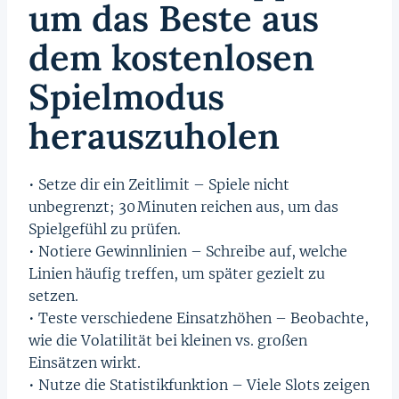
um das Beste aus
dem kostenlosen
Spielmodus
herauszuholen
• Setze dir ein Zeitlimit – Spiele nicht
unbegrenzt; 30 Minuten reichen aus, um das
Spielgefühl zu prüfen.
• Notiere Gewinnlinien – Schreibe auf, welche
Linien häufig treffen, um später gezielt zu
setzen.
• Teste verschiedene Einsatzhöhen – Beobachte,
wie die Volatilität bei kleinen vs. großen
Einsätzen wirkt.
• Nutze die Statistikfunktion – Viele Slots zeigen