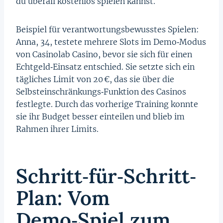
du überall kostenlos spielen kannst.
Beispiel für verantwortungsbewusstes Spielen:
Anna, 34, testete mehrere Slots im Demo‑Modus
von Casinolab Casino, bevor sie sich für einen
Echtgeld‑Einsatz entschied. Sie setzte sich ein
tägliches Limit von 20 €, das sie über die
Selbsteinschränkungs‑Funktion des Casinos
festlegte. Durch das vorherige Training konnte
sie ihr Budget besser einteilen und blieb im
Rahmen ihrer Limits.
Schritt‑für‑Schritt‑
Plan: Vom
Demo‑Spiel zum