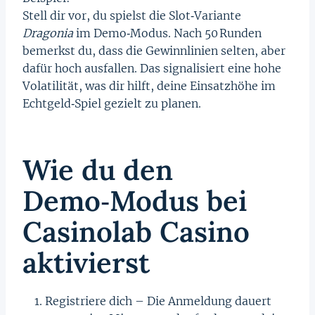
Stell dir vor, du spielst die Slot‑Variante
Dragonia
im Demo‑Modus. Nach 50 Runden
bemerkst du, dass die Gewinnlinien selten, aber
dafür hoch ausfallen. Das signalisiert eine hohe
Volatilität, was dir hilft, deine Einsatzhöhe im
Echtgeld‑Spiel gezielt zu planen.
Wie du den
Demo‑Modus bei
Casinolab Casino
aktivierst
Registriere dich – Die Anmeldung dauert