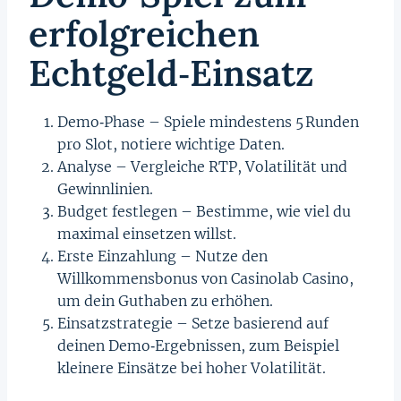
erfolgreichen
Echtgeld‑Einsatz
Demo‑Phase – Spiele mindestens 5 Runden
pro Slot, notiere wichtige Daten.
Analyse – Vergleiche RTP, Volatilität und
Gewinnlinien.
Budget festlegen – Bestimme, wie viel du
maximal einsetzen willst.
Erste Einzahlung – Nutze den
Willkommensbonus von Casinolab Casino,
um dein Guthaben zu erhöhen.
Einsatzstrategie – Setze basierend auf
deinen Demo‑Ergebnissen, zum Beispiel
kleinere Einsätze bei hoher Volatilität.