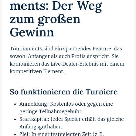
ments: Der Weg
zum großen
Gewinn
Tournaments sind ein spannendes Feature, das
sowohl Anfänger als auch Profis anspricht. Sie
kombinieren das Live‑Dealer‑Erlebnis mit einem
kompetitiven Element.
So funktionieren die Turniere
Anmeldung: Kostenlos oder gegen eine
geringe Teilnahmegebühr.
Startkapital: Jeder Spieler erhält das gleiche
Anfangsguthaben.
Ziel: In einer festgelegten Zeit (z. B.