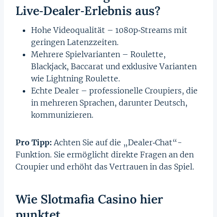
Live‑Dealer‑Erlebnis aus?
Hohe Videoqualität – 1080p‑Streams mit
geringen Latenzzeiten.
Mehrere Spielvarianten – Roulette,
Blackjack, Baccarat und exklusive Varianten
wie Lightning Roulette.
Echte Dealer – professionelle Croupiers, die
in mehreren Sprachen, darunter Deutsch,
kommunizieren.
Pro Tipp:
Achten Sie auf die „Dealer‑Chat“-
Funktion. Sie ermöglicht direkte Fragen an den
Croupier und erhöht das Vertrauen in das Spiel.
Wie Slotmafia Casino hier
punktet