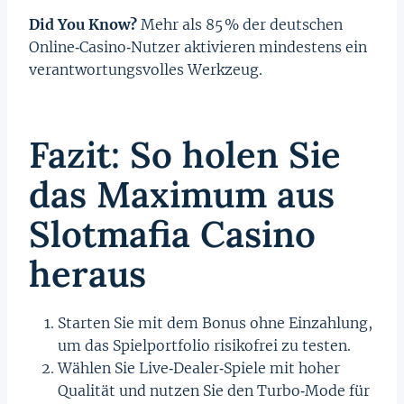
Did You Know?
Mehr als 85 % der deutschen
Online‑Casino‑Nutzer aktivieren mindestens ein
verantwortungsvolles Werkzeug.
Fazit: So holen Sie
das Maximum aus
Slotmafia Casino
heraus
Starten Sie mit dem Bonus ohne Einzahlung,
um das Spielportfolio risikofrei zu testen.
Wählen Sie Live‑Dealer‑Spiele mit hoher
Qualität und nutzen Sie den Turbo‑Mode für