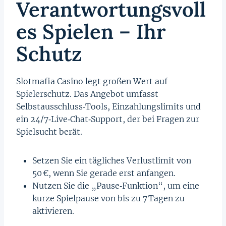
Verantwortungsvoll
es Spielen – Ihr
Schutz
Slotmafia Casino legt großen Wert auf
Spielerschutz. Das Angebot umfasst
Selbstausschluss‑Tools, Einzahlungslimits und
ein 24/7‑Live‑Chat‑Support, der bei Fragen zur
Spielsucht berät.
Setzen Sie ein tägliches Verlustlimit von
50 €, wenn Sie gerade erst anfangen.
Nutzen Sie die „Pause‑Funktion“, um eine
kurze Spielpause von bis zu 7 Tagen zu
aktivieren.