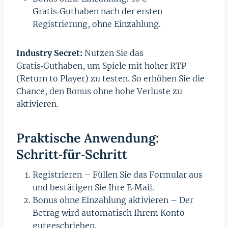
Gratis‑Guthaben nach der ersten
Registrierung, ohne Einzahlung.
Industry Secret:
Nutzen Sie das
Gratis‑Guthaben, um Spiele mit hoher RTP
(Return to Player) zu testen. So erhöhen Sie die
Chance, den Bonus ohne hohe Verluste zu
aktivieren.
Praktische Anwendung:
Schritt‑für‑Schritt
Registrieren – Füllen Sie das Formular aus
und bestätigen Sie Ihre E‑Mail.
Bonus ohne Einzahlung aktivieren – Der
Betrag wird automatisch Ihrem Konto
gutgeschrieben.