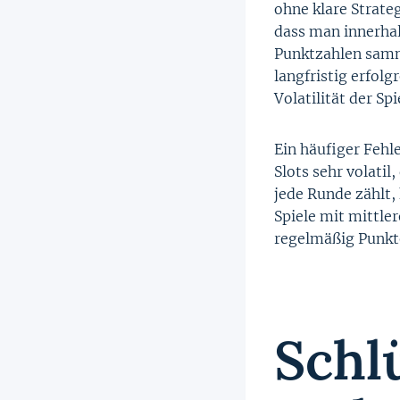
ohne klare Strate
dass man innerhal
Punktzahlen samm
langfristig erfolg
Volatilität der S
Ein häufiger Fehle
Slots sehr volati
jede Runde zählt,
Spiele mit mittle
regelmäßig Punkt
Schl