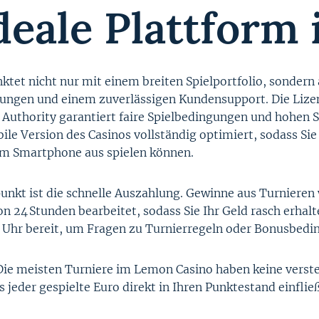
deale Plattform 
tet nicht nur mit einem breiten Spielportfolio, sondern
lungen und einem zuverlässigen Kundensupport. Die Lize
Authority garantiert faire Spielbedingungen und hohen S
ile Version des Casinos vollständig optimiert, sodass Sie
em Smartphone aus spielen können.
punkt ist die schnelle Auszahlung. Gewinne aus Turnieren
n 24 Stunden bearbeitet, sodass Sie Ihr Geld rasch erhalt
 Uhr bereit, um Fragen zu Turnierregeln oder Bonusbedi
ie meisten Turniere im Lemon Casino haben keine verst
 jeder gespielte Euro direkt in Ihren Punktestand einfließ