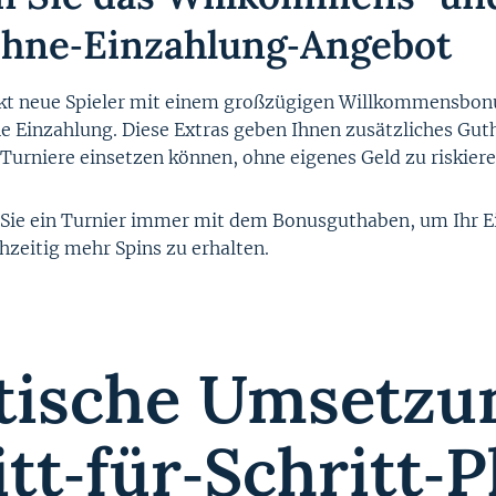
hne‑Einzahlung‑Angebot
kt neue Spieler mit einem großzügigen Willkommensbon
Einzahlung. Diese Extras geben Ihnen zusätzliches Guth
 Turniere einsetzen können, ohne eigenes Geld zu riskiere
 Sie ein Turnier immer mit dem Bonusguthaben, um Ihr E
hzeitig mehr Spins zu erhalten.
tische Umsetzu
tt‑für‑Schritt‑P