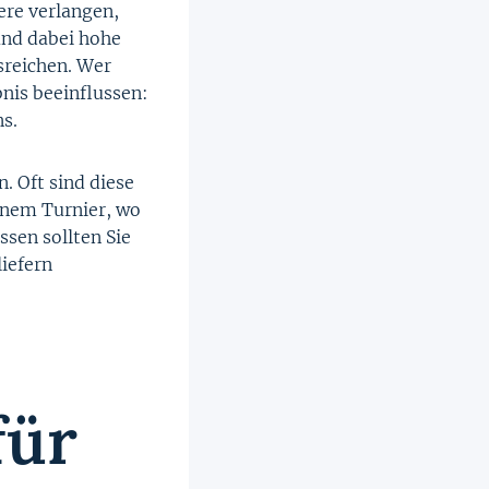
ere verlangen,
und dabei hohe
sreichen. Wer
bnis beeinflussen:
ns.
. Oft sind diese
einem Turnier, wo
ssen sollten Sie
liefern
für