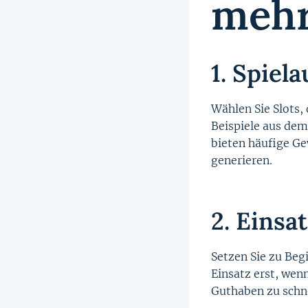
mehr
1. Spiel
Wählen Sie Slots, 
Beispiele aus de
bieten häufige Ge
generieren.
2. Eins
Setzen Sie zu Beg
Einsatz erst, wen
Guthaben zu schnel