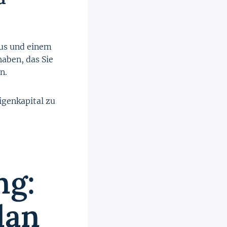
us und einem
aben, das Sie
n.
igenkapital zu
ng:
lan