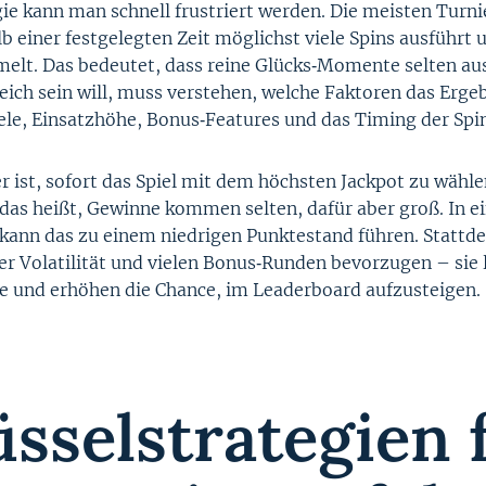
gie kann man schnell frustriert werden. Die meisten Turni
b einer festgelegten Zeit möglichst viele Spins ausführt 
elt. Das bedeutet, dass reine Glücks‑Momente selten au
reich sein will, muss verstehen, welche Faktoren das Erge
piele, Einsatzhöhe, Bonus‑Features und das Timing der Spi
r ist, sofort das Spiel mit dem höchsten Jackpot zu wählen
l, das heißt, Gewinne kommen selten, dafür aber groß. In 
 kann das zu einem niedrigen Punktestand führen. Stattde
rer Volatilität und vielen Bonus‑Runden bevorzugen – sie 
e und erhöhen die Chance, im Leaderboard aufzusteigen.
üsselstrategien 