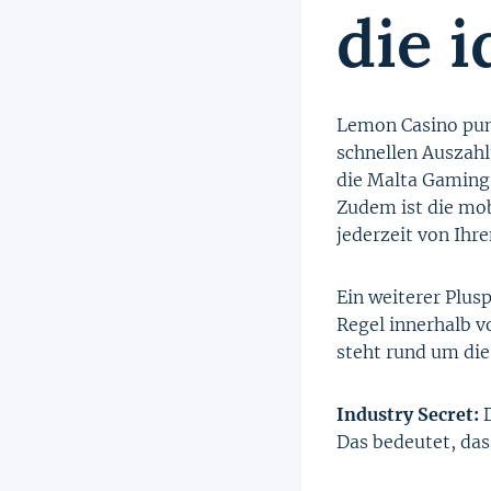
die i
Lemon Casino punk
schnellen Auszah
die Malta Gaming 
Zudem ist die mob
jederzeit von Ihr
Ein weiterer Plus
Regel innerhalb vo
steht rund um die
Industry Secret:
D
Das bedeutet, dass