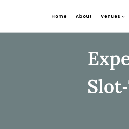
Home
About
Venues
Expe
Slot