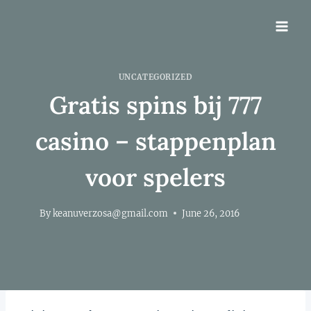
UNCATEGORIZED
Gratis spins bij 777
casino – stappenplan
voor spelers
By
keanuverzosa@gmail.com
June 26, 2016