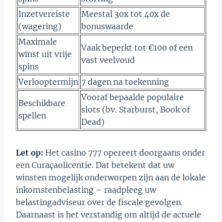
Inzetvereiste
Meestal 30x tot 40x de
(wagering)
bonuswaarde
Maximale
Vaak beperkt tot €100 of een
winst uit vrije
vast veelvoud
spins
Verlooptermijn
7 dagen na toekenning
Vooraf bepaalde populaire
Beschikbare
slots (bv. Starburst, Book of
spellen
Dead)
Let op:
Het casino 777 opereert doorgaans onder
een Curaçaolicentie. Dat betekent dat uw
winsten mogelijk onderworpen zijn aan de lokale
inkomstenbelasting – raadpleeg uw
belastingadviseur over de fiscale gevolgen.
Daarnaast is het verstandig om altijd de actuele