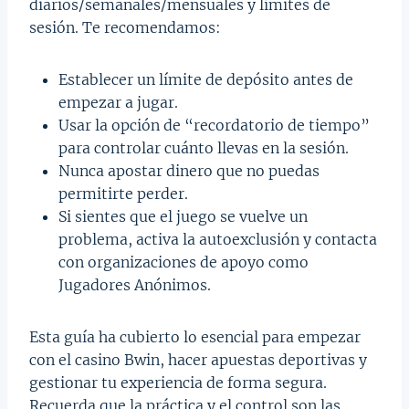
diarios/semanales/mensuales y límites de
sesión. Te recomendamos:
Establecer un límite de depósito antes de
empezar a jugar.
Usar la opción de “recordatorio de tiempo”
para controlar cuánto llevas en la sesión.
Nunca apostar dinero que no puedas
permitirte perder.
Si sientes que el juego se vuelve un
problema, activa la autoexclusión y contacta
con organizaciones de apoyo como
Jugadores Anónimos.
Esta guía ha cubierto lo esencial para empezar
con el casino Bwin, hacer apuestas deportivas y
gestionar tu experiencia de forma segura.
Recuerda que la práctica y el control son las