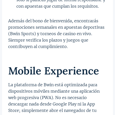
con apuestas que cumplan los requisitos.
Además del bono de bienvenida, encontrarás
promociones semanales en apuestas deportivas
(Bwin Sports) y torneos de casino en vivo.
Siempre verifica los plazos y juegos que
contribuyen al cumplimiento.
Mobile Experience
La plataforma de Bwin está optimizada para
dispositivos móviles mediante una aplicación
web progresiva (PWA). No es necesario
descargar nada desde Google Play ni la App
Store; simplemente abre el navegador de tu