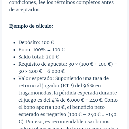
condiciones; lee los términos completos antes
de aceptarlos.
Ejemplo de cálculo:
Depósito: 100 €
Bono: 100% → 100 €
Saldo total: 200 €
Requisito de apuesta: 30 × (100 € + 100 €) =
30 × 200 € = 6.000 €
Valor esperado: Suponiendo una tasa de
retorno al jugador (RTP) del 96% en
tragamonedas, la pérdida esperada durante
el juego es del 4% de 6.000 € = 240 €. Como
el bono aporta 100 €, el beneficio neto
esperado es negativo (100 € – 240 € = -140
€). Por eso, es recomendable usar bonos
solo si planeas jugar de forma responsable y