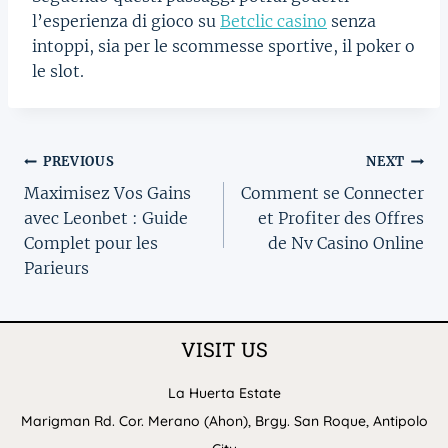
l’esperienza di gioco su
Betclic casino
senza
intoppi, sia per le scommesse sportive, il poker o
le slot.
PREVIOUS
NEXT
Maximisez Vos Gains
Comment se Connecter
avec Leonbet : Guide
et Profiter des Offres
Complet pour les
de Nv Casino Online
Parieurs
VISIT US
La Huerta Estate
Marigman Rd. Cor. Merano (Ahon), Brgy. San Roque, Antipolo