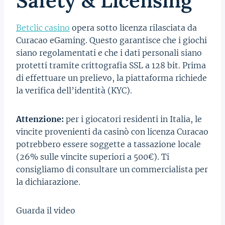
Safety & Licensing
Betclic casino
opera sotto licenza rilasciata da
Curacao eGaming. Questo garantisce che i giochi
siano regolamentati e che i dati personali siano
protetti tramite crittografia SSL a 128 bit. Prima
di effettuare un prelievo, la piattaforma richiede
la verifica dell’identità (KYC).
Attenzione:
per i giocatori residenti in Italia, le
vincite provenienti da casinò con licenza Curacao
potrebbero essere soggette a tassazione locale
(26% sulle vincite superiori a 500€). Ti
consigliamo di consultare un commercialista per
la dichiarazione.
Guarda il video