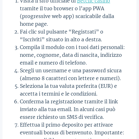
Visita il sito ufficiale di
Betclic casino
tramite il tuo browser o l’app PWA
(progressive web app) scaricabile dalla
home page.
Fai clic sul pulsante “Registrati” o
“Iscriviti” situato in alto a destra.
Compila il modulo con i tuoi dati personali:
nome, cognome, data di nascita, indirizzo
email e numero di telefono.
Scegli un username e una password sicura
(almeno 8 caratteri con lettere e numeri).
Seleziona la tua valuta preferita (EUR) e
accetta i termini e le condizioni.
Conferma la registrazione tramite il link
inviato alla tua email. In alcuni casi può
essere richiesto un SMS di verifica.
Effettua il primo deposito per attivare
eventuali bonus di benvenuto. Importante: