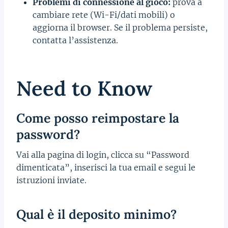
Problemi di connessione al gioco:
prova a
cambiare rete (Wi-Fi/dati mobili) o
aggiorna il browser. Se il problema persiste,
contatta l’assistenza.
Need to Know
Come posso reimpostare la
password?
Vai alla pagina di login, clicca su “Password
dimenticata”, inserisci la tua email e segui le
istruzioni inviate.
Qual è il deposito minimo?