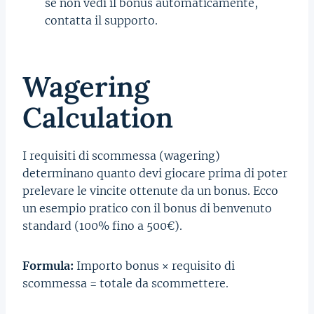
se non vedi il bonus automaticamente,
contatta il supporto.
Wagering
Calculation
I requisiti di scommessa (wagering)
determinano quanto devi giocare prima di poter
prelevare le vincite ottenute da un bonus. Ecco
un esempio pratico con il bonus di benvenuto
standard (100% fino a 500€).
Formula:
Importo bonus × requisito di
scommessa = totale da scommettere.