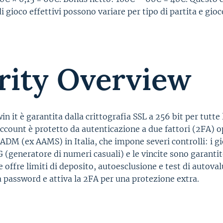
di gioco effettivi possono variare per tipo di partita e gioc
rity Overview
n it è garantita dalla crittografia SSL a 256 bit per tutte 
account è protetto da autenticazione a due fattori (2FA) o
a ADM (ex AAMS) in Italia, che impone severi controlli: i g
G (generatore di numeri casuali) e le vincite sono garantit
 offre limiti di deposito, autoesclusione e test di autova
a password e attiva la 2FA per una protezione extra.