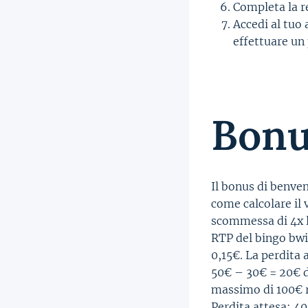
Completa la re
Accedi al tuo 
effettuare un 
Bonu
Il bonus di benven
come calcolare il 
scommessa di 4x l’
RTP del bingo bwi
0,15€. La perdita 
50€ – 30€ = 20€ di
massimo di 100€ r
Perdita attesa: 4