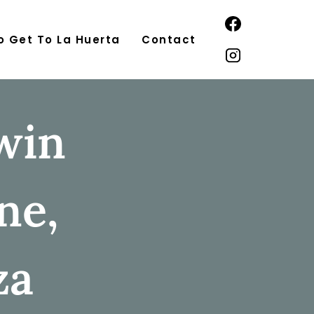
o Get To La Huerta
Contact
win
ne,
za