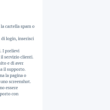
 la cartella spam o
i login, inserisci
 I prelievi
 servizio clienti.
ito e di aver
a il supporto.
na la pagina o
n uno screenshot.
no essere
pporto con