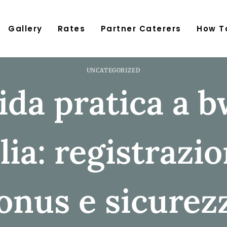
Gallery
Rates
Partner Caterers
How T
UNCATEGORIZED
ida pratica a b
alia: registrazio
onus e sicurez