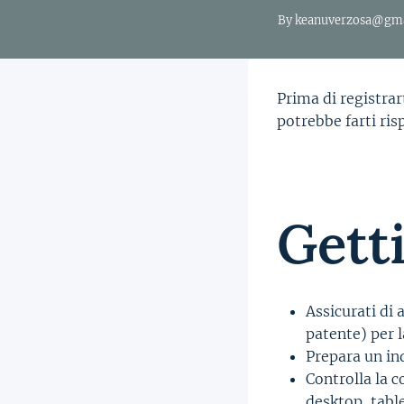
By
keanuverzosa@gma
Prima di registrar
potrebbe farti ri
Gett
Assicurati di
patente) per l
Prepara un in
Controlla la 
desktop, tabl