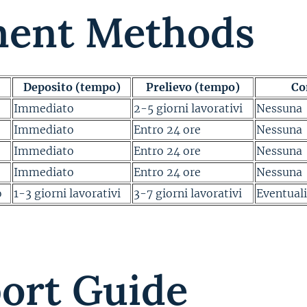
ent Methods
Deposito (tempo)
Prelievo (tempo)
Co
Immediato
2-5 giorni lavorativi
Nessuna
Immediato
Entro 24 ore
Nessuna
Immediato
Entro 24 ore
Nessuna
Immediato
Entro 24 ore
Nessuna
o
1-3 giorni lavorativi
3-7 giorni lavorativi
Eventuali
ort Guide