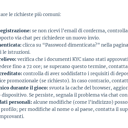
are le richieste più comuni:
egistrazione:
se non ricevi l’email di conferma, controlla
pporto via chat per richiedere un nuovo invio.
enticata:
clicca su “Password dimenticata?” nella pagina d
 le istruzioni.
relievo:
verifica che i documenti KYC siano stati approvati.
dere fino a 72 ore; se superano questo termine, contatta il
creditato:
controlla di aver soddisfatto i requisiti di depos
dice promozionale (se richiesto). In caso contrario, contatt
ico durante il gioco:
svuota la cache del browser, aggior
 dispositivo. Se persiste, segnala il problema via chat co
dati personali:
alcune modifiche (come l’indirizzo) posso
 profilo; per modifiche al nome o al paese, contatta il su
mprovanti.