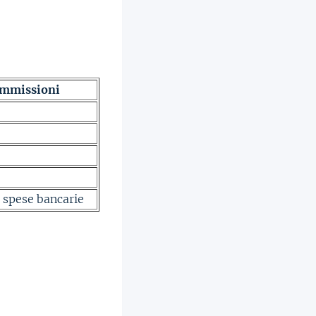
mmissioni
 spese bancarie