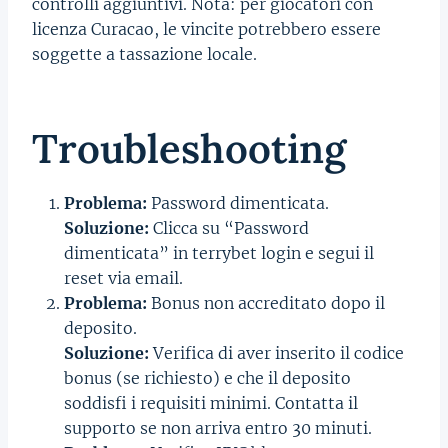
controlli aggiuntivi. Nota: per giocatori con
licenza Curacao, le vincite potrebbero essere
soggette a tassazione locale.
Troubleshooting
Problema:
Password dimenticata.
Soluzione:
Clicca su “Password
dimenticata” in terrybet login e segui il
reset via email.
Problema:
Bonus non accreditato dopo il
deposito.
Soluzione:
Verifica di aver inserito il codice
bonus (se richiesto) e che il deposito
soddisfi i requisiti minimi. Contatta il
supporto se non arriva entro 30 minuti.