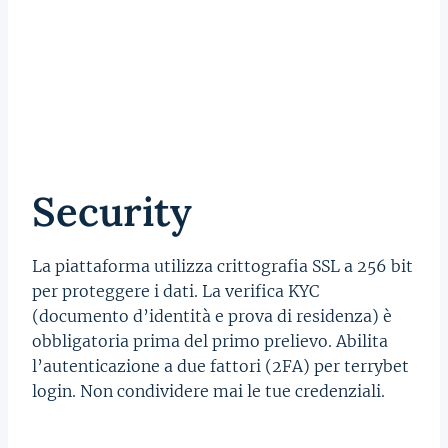
Security
La piattaforma utilizza crittografia SSL a 256 bit
per proteggere i dati. La verifica KYC
(documento d’identità e prova di residenza) è
obbligatoria prima del primo prelievo. Abilita
l’autenticazione a due fattori (2FA) per terrybet
login. Non condividere mai le tue credenziali.