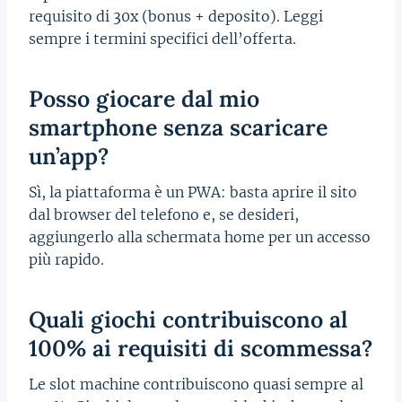
requisito di 30x (bonus + deposito). Leggi
sempre i termini specifici dell’offerta.
Posso giocare dal mio
smartphone senza scaricare
un’app?
Sì, la piattaforma è un PWA: basta aprire il sito
dal browser del telefono e, se desideri,
aggiungerlo alla schermata home per un accesso
più rapido.
Quali giochi contribuiscono al
100% ai requisiti di scommessa?
Le slot machine contribuiscono quasi sempre al