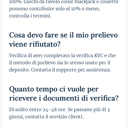
100%. Giochi da tavolo come blackjack o roulette
possono contribuire solo al 10% o meno;
controlla i termini.
Cosa devo fare se il mio prelievo
viene rifiutato?
Verifica di aver completato la verifica KYC e che
il metodo di prelievo sia lo stesso usato per il
deposito. Contatta il supporto per assistenza.
Quanto tempo ci vuole per
ricevere i documenti di verifica?
Di solito entro 24-48 ore. Se passano più di 3
giorni, contatta il servizio clienti.