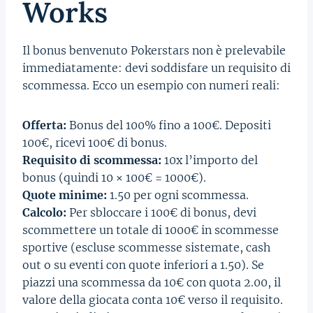
Works
Il bonus benvenuto Pokerstars non è prelevabile
immediatamente: devi soddisfare un requisito di
scommessa. Ecco un esempio con numeri reali:
Offerta:
Bonus del 100% fino a 100€. Depositi
100€, ricevi 100€ di bonus.
Requisito di scommessa:
10x l’importo del
bonus (quindi 10 × 100€ = 1000€).
Quote minime:
1.50 per ogni scommessa.
Calcolo:
Per sbloccare i 100€ di bonus, devi
scommettere un totale di 1000€ in scommesse
sportive (escluse scommesse sistemate, cash
out o su eventi con quote inferiori a 1.50). Se
piazzi una scommessa da 10€ con quota 2.00, il
valore della giocata conta 10€ verso il requisito.