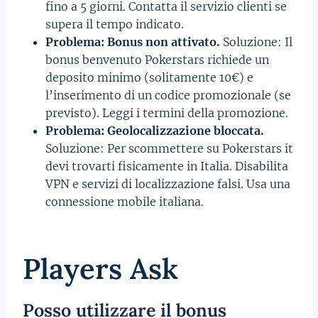
fino a 5 giorni. Contatta il servizio clienti se
supera il tempo indicato.
Problema: Bonus non attivato.
Soluzione: Il
bonus benvenuto Pokerstars richiede un
deposito minimo (solitamente 10€) e
l’inserimento di un codice promozionale (se
previsto). Leggi i termini della promozione.
Problema: Geolocalizzazione bloccata.
Soluzione: Per scommettere su Pokerstars it
devi trovarti fisicamente in Italia. Disabilita
VPN e servizi di localizzazione falsi. Usa una
connessione mobile italiana.
Players Ask
Posso utilizzare il bonus