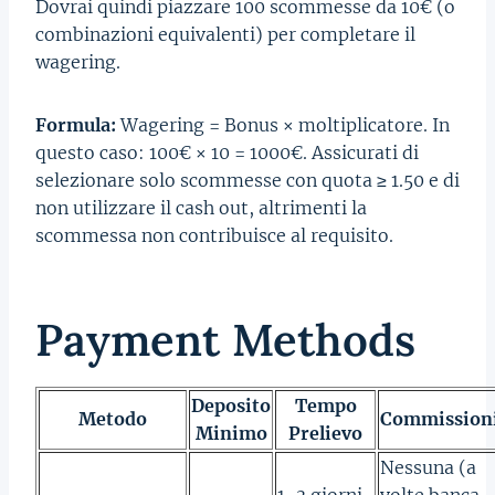
Dovrai quindi piazzare 100 scommesse da 10€ (o
combinazioni equivalenti) per completare il
wagering.
Formula:
Wagering = Bonus × moltiplicatore. In
questo caso: 100€ × 10 = 1000€. Assicurati di
selezionare solo scommesse con quota ≥ 1.50 e di
non utilizzare il cash out, altrimenti la
scommessa non contribuisce al requisito.
Payment Methods
Deposito
Tempo
Metodo
Commission
Minimo
Prelievo
Nessuna (a
1-3 giorni
volte banca