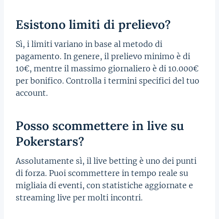
Esistono limiti di prelievo?
Sì, i limiti variano in base al metodo di
pagamento. In genere, il prelievo minimo è di
10€, mentre il massimo giornaliero è di 10.000€
per bonifico. Controlla i termini specifici del tuo
account.
Posso scommettere in live su
Pokerstars?
Assolutamente sì, il live betting è uno dei punti
di forza. Puoi scommettere in tempo reale su
migliaia di eventi, con statistiche aggiornate e
streaming live per molti incontri.