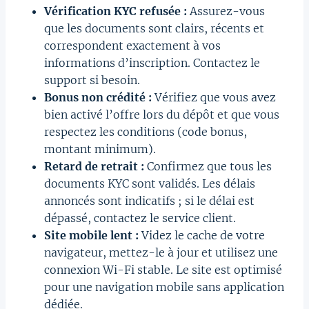
Vérification KYC refusée :
Assurez-vous
que les documents sont clairs, récents et
correspondent exactement à vos
informations d’inscription. Contactez le
support si besoin.
Bonus non crédité :
Vérifiez que vous avez
bien activé l’offre lors du dépôt et que vous
respectez les conditions (code bonus,
montant minimum).
Retard de retrait :
Confirmez que tous les
documents KYC sont validés. Les délais
annoncés sont indicatifs ; si le délai est
dépassé, contactez le service client.
Site mobile lent :
Videz le cache de votre
navigateur, mettez-le à jour et utilisez une
connexion Wi-Fi stable. Le site est optimisé
pour une navigation mobile sans application
dédiée.