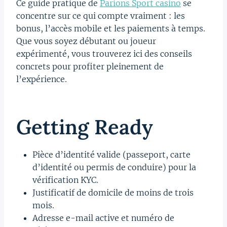
Ce guide pratique de
Parions Sport casino
se
concentre sur ce qui compte vraiment : les
bonus, l’accès mobile et les paiements à temps.
Que vous soyez débutant ou joueur
expérimenté, vous trouverez ici des conseils
concrets pour profiter pleinement de
l’expérience.
Getting Ready
Pièce d’identité valide (passeport, carte
d’identité ou permis de conduire) pour la
vérification KYC.
Justificatif de domicile de moins de trois
mois.
Adresse e-mail active et numéro de