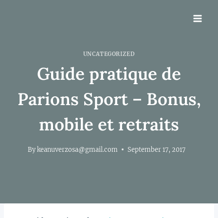
UNCATEGORIZED
Guide pratique de
Parions Sport – Bonus,
mobile et retraits
By
keanuverzosa@gmail.com
September 17, 2017