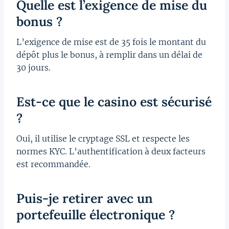
Quelle est l’exigence de mise du
bonus ?
L’exigence de mise est de 35 fois le montant du
dépôt plus le bonus, à remplir dans un délai de
30 jours.
Est-ce que le casino est sécurisé
?
Oui, il utilise le cryptage SSL et respecte les
normes KYC. L’authentification à deux facteurs
est recommandée.
Puis-je retirer avec un
portefeuille électronique ?