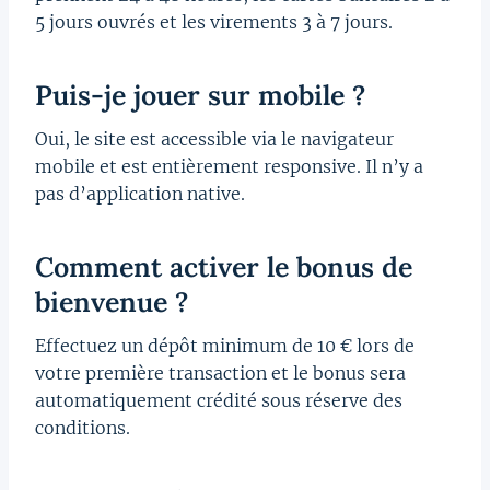
5 jours ouvrés et les virements 3 à 7 jours.
Puis-je jouer sur mobile ?
Oui, le site est accessible via le navigateur
mobile et est entièrement responsive. Il n’y a
pas d’application native.
Comment activer le bonus de
bienvenue ?
Effectuez un dépôt minimum de 10 € lors de
votre première transaction et le bonus sera
automatiquement crédité sous réserve des
conditions.