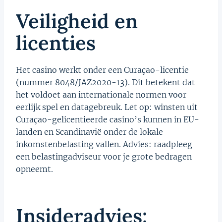
Veiligheid en
licenties
Het casino werkt onder een Curaçao-licentie
(nummer 8048/JAZ2020-13). Dit betekent dat
het voldoet aan internationale normen voor
eerlijk spel en datagebreuk. Let op: winsten uit
Curaçao-gelicentieerde casino’s kunnen in EU-
landen en Scandinavië onder de lokale
inkomstenbelasting vallen. Advies: raadpleeg
een belastingadviseur voor je grote bedragen
opneemt.
Insideradvies: