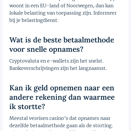
woont in een EU-land of Noorwegen, dan kan
lokale belasting van toepassing zijn. Informeer
bij je belastingdienst.
Wat is de beste betaalmethode
voor snelle opnames?
Cryptovaluta en e-wallets zijn het snelst.
Bankoverschrijvingen zijn het langzaamst.
Kan ik geld opnemen naar een
andere rekening dan waarmee
ik stortte?
Meestal vereisen casino’s dat opnames naar
dezelfde betaalmethode gaan als de storting.