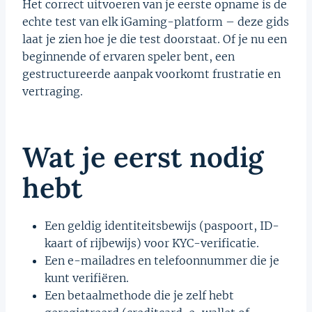
Het correct uitvoeren van je eerste opname is de
echte test van elk iGaming-platform – deze gids
laat je zien hoe je die test doorstaat. Of je nu een
beginnende of ervaren speler bent, een
gestructureerde aanpak voorkomt frustratie en
vertraging.
Wat je eerst nodig
hebt
Een geldig identiteitsbewijs (paspoort, ID-
kaart of rijbewijs) voor KYC-verificatie.
Een e-mailadres en telefoonnummer die je
kunt verifiëren.
Een betaalmethode die je zelf hebt