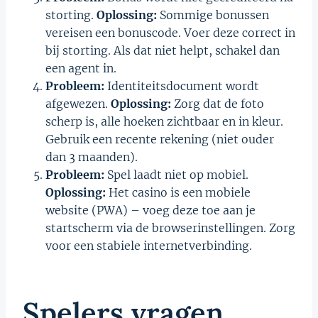
storting.
Oplossing:
Sommige bonussen
vereisen een bonuscode. Voer deze correct in
bij storting. Als dat niet helpt, schakel dan
een agent in.
Probleem:
Identiteitsdocument wordt
afgewezen.
Oplossing:
Zorg dat de foto
scherp is, alle hoeken zichtbaar en in kleur.
Gebruik een recente rekening (niet ouder
dan 3 maanden).
Probleem:
Spel laadt niet op mobiel.
Oplossing:
Het casino is een mobiele
website (PWA) – voeg deze toe aan je
startscherm via de browserinstellingen. Zorg
voor een stabiele internetverbinding.
Spelers vragen