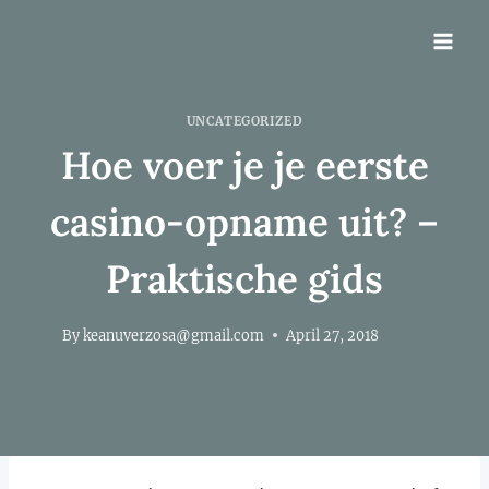
UNCATEGORIZED
Hoe voer je je eerste
casino-opname uit? –
Praktische gids
By
keanuverzosa@gmail.com
April 27, 2018