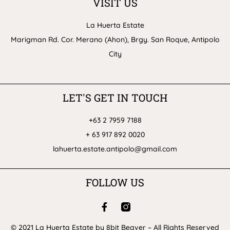
VISIT US
La Huerta Estate
Marigman Rd. Cor. Merano (Ahon), Brgy. San Roque, Antipolo
City
LET'S GET IN TOUCH
+63 2 7959 7188
+ 63 917 892 0020
lahuerta.estate.antipolo@gmail.com
FOLLOW US
© 2021 La Huerta Estate by 8bit Beaver – All Rights Reserved