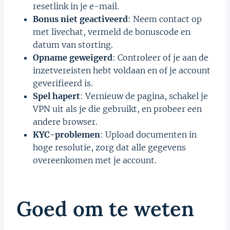
resetlink in je e-mail.
Bonus niet geactiveerd
: Neem contact op
met livechat, vermeld de bonuscode en
datum van storting.
Opname geweigerd
: Controleer of je aan de
inzetvereisten hebt voldaan en of je account
geverifieerd is.
Spel hapert
: Vernieuw de pagina, schakel je
VPN uit als je die gebruikt, en probeer een
andere browser.
KYC-problemen
: Upload documenten in
hoge resolutie, zorg dat alle gegevens
overeenkomen met je account.
Goed om te weten