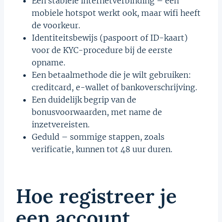
Een stabiele internetverbinding – een
mobiele hotspot werkt ook, maar wifi heeft
de voorkeur.
Identiteitsbewijs (paspoort of ID-kaart)
voor de KYC-procedure bij de eerste
opname.
Een betaalmethode die je wilt gebruiken:
creditcard, e-wallet of bankoverschrijving.
Een duidelijk begrip van de
bonusvoorwaarden, met name de
inzetvereisten.
Geduld – sommige stappen, zoals
verificatie, kunnen tot 48 uur duren.
Hoe registreer je
een account