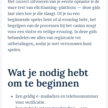
Het correct uitvoeren van je eerste opname is de
ware test van elk iGaming-platform — deze gids
laat zien hoe je die slaagt. Of je nu een
beginnende speler bent of al ervaring hebt, het
begrijpen van de processen bij het casino zorgt
voor een vlotte en veilige ervaring. In deze gids
behandelen we alles van registratie tot
uitbetalingen, zodat je met vertrouwen kunt
spelen.
Wat je nodig hebt
om te beginnen
Een geldig e-mailadres en telefoonnummer
voor verificatie.