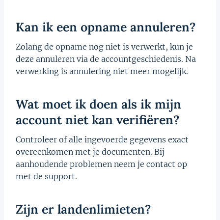
Kan ik een opname annuleren?
Zolang de opname nog niet is verwerkt, kun je
deze annuleren via de accountgeschiedenis. Na
verwerking is annulering niet meer mogelijk.
Wat moet ik doen als ik mijn
account niet kan verifiëren?
Controleer of alle ingevoerde gegevens exact
overeenkomen met je documenten. Bij
aanhoudende problemen neem je contact op
met de support.
Zijn er landenlimieten?