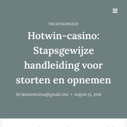
UNCATEGORIZED
Hotwin-casino:
Stapsgewijze
handleiding voor
storten en opnemen
By
keanuverzosa@gmail.com
August 13, 2016