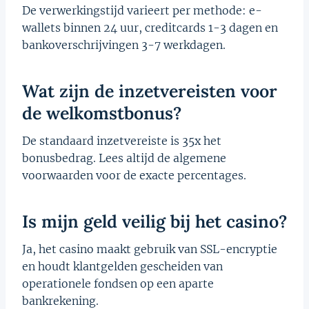
De verwerkingstijd varieert per methode: e-
wallets binnen 24 uur, creditcards 1-3 dagen en
bankoverschrijvingen 3-7 werkdagen.
Wat zijn de inzetvereisten voor
de welkomstbonus?
De standaard inzetvereiste is 35x het
bonusbedrag. Lees altijd de algemene
voorwaarden voor de exacte percentages.
Is mijn geld veilig bij het casino?
Ja, het casino maakt gebruik van SSL-encryptie
en houdt klantgelden gescheiden van
operationele fondsen op een aparte
bankrekening.