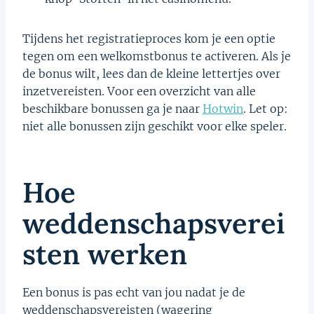
Tijdens het registratieproces kom je een optie
tegen om een welkomstbonus te activeren. Als je
de bonus wilt, lees dan de kleine lettertjes over
inzetvereisten. Voor een overzicht van alle
beschikbare bonussen ga je naar
Hotwin
. Let op:
niet alle bonussen zijn geschikt voor elke speler.
Hoe
weddenschapsverei
sten werken
Een bonus is pas echt van jou nadat je de
weddenschapsvereisten (wagering