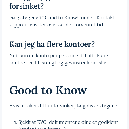
forsinket?
Følg stegene i “Good to Know” under. Kontakt
support hvis det overskrider forventet tid.
Kan jeg ha flere kontoer?
Nei, kun én konto per person er tillatt. Flere
kontoer vil bli stengt og gevinster konfiskert.
Good to Know
Hvis uttaket ditt er forsinket, følg disse stegene:
Sjekk at KYC-dokumentene dine er godkjent