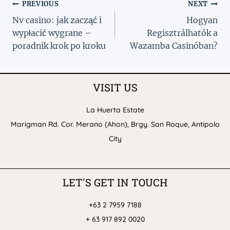
PREVIOUS
NEXT
Nv casino: jak zacząć i
Hogyan
wypłacić wygrane –
Regisztrálhatók a
poradnik krok po kroku
Wazamba Casinóban?
VISIT US
La Huerta Estate
Marigman Rd. Cor. Merano (Ahon), Brgy. San Roque, Antipolo
City
LET'S GET IN TOUCH
+63 2 7959 7188
+ 63 917 892 0020