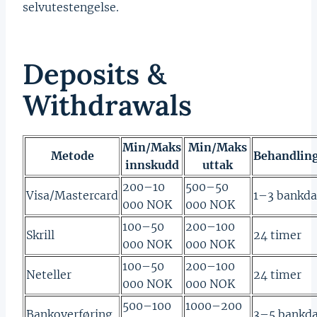
selvutestengelse.
Deposits &
Withdrawals
Min/Maks
Min/Maks
Metode
Behandling
innskudd
uttak
200–10
500–50
Visa/Mastercard
1–3 bankda
000 NOK
000 NOK
100–50
200–100
Skrill
24 timer
000 NOK
000 NOK
100–50
200–100
Neteller
24 timer
000 NOK
000 NOK
500–100
1000–200
Bankoverføring
3–5 bankd