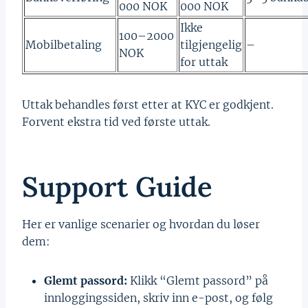
000 NOK
000 NOK
Ikke
100–2000
Mobilbetaling
tilgjengelig
–
NOK
for uttak
Uttak behandles først etter at KYC er godkjent.
Forvent ekstra tid ved første uttak.
Support Guide
Her er vanlige scenarier og hvordan du løser
dem:
Glemt passord:
Klikk “Glemt passord” på
innloggingssiden, skriv inn e-post, og følg