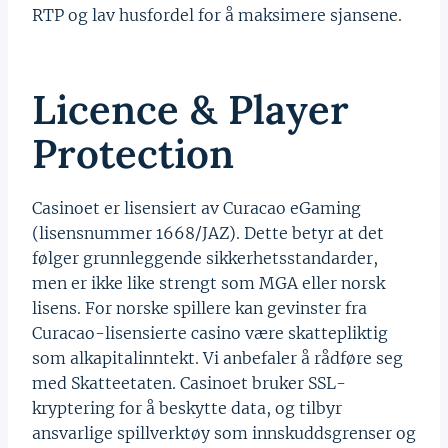
RTP og lav husfordel for å maksimere sjansene.
Licence & Player
Protection
Casinoet er lisensiert av Curacao eGaming
(lisensnummer 1668/JAZ). Dette betyr at det
følger grunnleggende sikkerhetsstandarder,
men er ikke like strengt som MGA eller norsk
lisens. For norske spillere kan gevinster fra
Curacao-lisensierte casino være skattepliktig
som alkapitalinntekt. Vi anbefaler å rådføre seg
med Skatteetaten. Casinoet bruker SSL-
kryptering for å beskytte data, og tilbyr
ansvarlige spillverktøy som innskuddsgrenser og