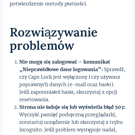
potwierdzenie metody płatności.
Rozwiązywanie
problemów
Nie mogę się zalogować – komunikat
„Nieprawidłowe dane logowania”:
Sprawdź,
czy Caps Lock jest wyłączony i czy używasz
poprawnych danych (e-mail oraz hasło).
Jeśli zapomniałeś hasła, skorzystaj z opcji
resetowania.
Strona nie ładuje się lub wyświetla błąd 503:
Wyczyść pamięć podręczną przeglądarki,
zrestartuj urządzenie lub skorzystaj z trybu
incognito. Jeśli problem występuje nadal,