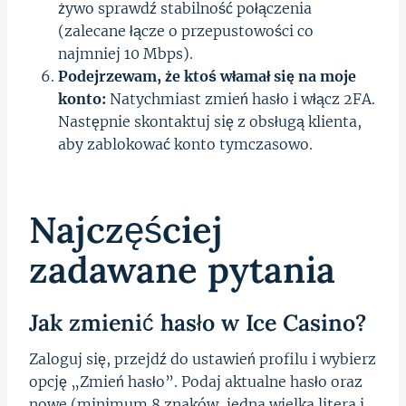
żywo sprawdź stabilność połączenia
(zalecane łącze o przepustowości co
najmniej 10 Mbps).
Podejrzewam, że ktoś włamał się na moje
konto:
Natychmiast zmień hasło i włącz 2FA.
Następnie skontaktuj się z obsługą klienta,
aby zablokować konto tymczasowo.
Najczęściej
zadawane pytania
Jak zmienić hasło w Ice Casino?
Zaloguj się, przejdź do ustawień profilu i wybierz
opcję „Zmień hasło”. Podaj aktualne hasło oraz
nowe (minimum 8 znaków, jedna wielka litera i