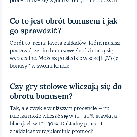
proces może się wydłużyć do 5 dni roboczych.
Co to jest obrót bonusem i jak
go sprawdzić?
Obrót to łączna kwota zakładów, którą musisz
postawić, zanim bonusowe środki staną się
wypłacalne. Możesz go śledzić w sekcji „Moje
bonusy” w swoim koncie.
Czy gry stołowe wliczają się do
obrotu bonusem?
Tak, ale zwykle w niższym procencie – np.
ruletka może wliczać się w 10–20% stawki, a
blackjack w 10–30%. Dokładny procent
znajdziesz w regulaminie promocji.