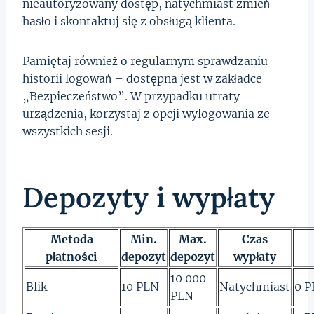
nieautoryzowany dostęp, natychmiast zmień
hasło i skontaktuj się z obsługą klienta.
Pamiętaj również o regularnym sprawdzaniu
historii logowań – dostępna jest w zakładce
„Bezpieczeństwo”. W przypadku utraty
urządzenia, korzystaj z opcji wylogowania ze
wszystkich sesji.
Depozyty i wypłaty
Metoda
Min.
Max.
Czas
płatności
depozyt
depozyt
wypłaty
10 000
Blik
10 PLN
Natychmiast
0 
PLN