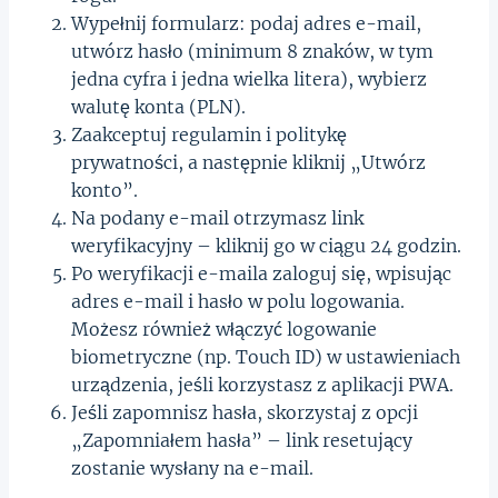
Wypełnij formularz: podaj adres e-mail,
utwórz hasło (minimum 8 znaków, w tym
jedna cyfra i jedna wielka litera), wybierz
walutę konta (PLN).
Zaakceptuj regulamin i politykę
prywatności, a następnie kliknij „Utwórz
konto”.
Na podany e-mail otrzymasz link
weryfikacyjny – kliknij go w ciągu 24 godzin.
Po weryfikacji e-maila zaloguj się, wpisując
adres e-mail i hasło w polu logowania.
Możesz również włączyć logowanie
biometryczne (np. Touch ID) w ustawieniach
urządzenia, jeśli korzystasz z aplikacji PWA.
Jeśli zapomnisz hasła, skorzystaj z opcji
„Zapomniałem hasła” – link resetujący
zostanie wysłany na e-mail.