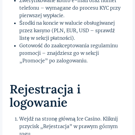
Zweryfikowane konto e-mail oraz numer
telefonu – wymagane do procesu KYC przy
pierwszej wypłacie.
Środki na koncie w walucie obsługiwanej
przez kasyno (PLN, EUR, USD – sprawdź
listę w sekcji płatności).
Gotowość do zaakceptowania regulaminu
promocji – znajdziesz go w sekcji
„Promocje” po zalogowaniu.
Rejestracja i
logowanie
Wejdź na stronę główną Ice Casino. Kliknij
przycisk „Rejestracja” w prawym górnym
rogu.