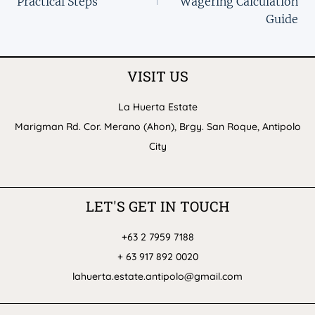
Practical Steps
Wagering Calculation
Guide
VISIT US
La Huerta Estate
Marigman Rd. Cor. Merano (Ahon), Brgy. San Roque, Antipolo
City
LET'S GET IN TOUCH
+63 2 7959 7188
+ 63 917 892 0020
lahuerta.estate.antipolo@gmail.com