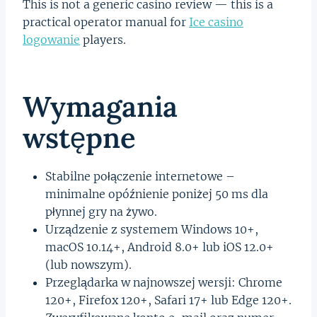
This is not a generic casino review — this is a
practical operator manual for
Ice casino
logowanie
players.
Wymagania
wstępne
Stabilne połączenie internetowe –
minimalne opóźnienie poniżej 50 ms dla
płynnej gry na żywo.
Urządzenie z systemem Windows 10+,
macOS 10.14+, Android 8.0+ lub iOS 12.0+
(lub nowszym).
Przeglądarka w najnowszej wersji: Chrome
120+, Firefox 120+, Safari 17+ lub Edge 120+.