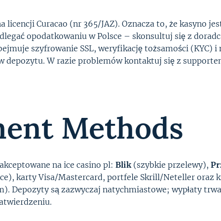
na licencji Curacao (nr 365/JAZ). Oznacza to, że kasyno je
legać opodatkowaniu w Polsce – skonsultuj się z dorad
ejmuje szyfrowanie SSL, weryfikację tożsamości (KYC) i
w depozytu. W razie problemów kontaktuj się z supporte
ent Methods
akceptowane na ice casino pl:
Blik
(szybkie przelewy),
Pr
ce), karty Visa/Mastercard, portfele Skrill/Neteller oraz
m). Depozyty są zazwyczaj natychmiastowe; wypłaty trwa
atwierdzeniu.