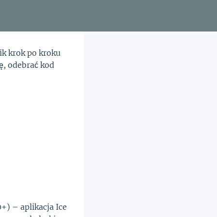
ik krok po kroku
ję, odebrać kod
+) – aplikacja Ice