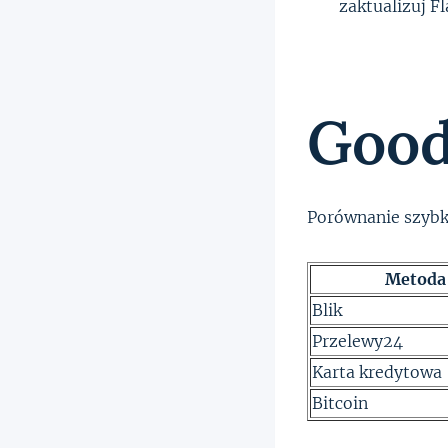
zaktualizuj Fl
Good
Porównanie szybk
Metoda
Blik
Przelewy24
Karta kredytowa
Bitcoin