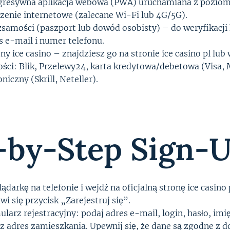
ogresywna aplikacja webowa (PWA) uruchamiana z poziom
czenie internetowe (zalecane Wi-Fi lub 4G/5G).
amości (paszport lub dowód osobisty) – do weryfikacji 
 e-mail i numer telefonu.
y ice casino – znajdziesz go na stronie ice casino pl lub
ści: Blik, Przelewy24, karta kredytowa/debetowa (Visa, 
oniczny (Skrill, Neteller).
-by-Step Sign-
darkę na telefonie i wejdź na oficjalną stronę ice casino 
i się przycisk „Zarejestruj się”.
larz rejestracyjny: podaj adres e-mail, login, hasło, imi
z adres zamieszkania. Upewnij się, że dane są zgodne z