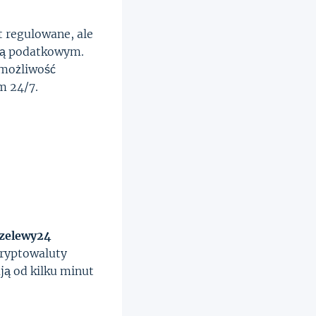
st regulowane, ale
cą podatkowym.
 możliwość
m 24/7.
zelewy24
 kryptowaluty
ją od kilku minut