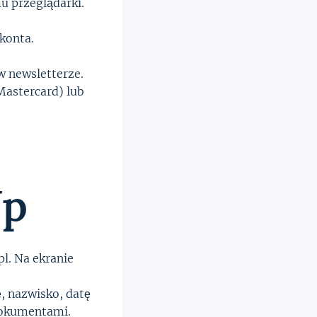
u przeglądarki.
konta.
 w newsletterze.
Mastercard) lub
Up
pl. Na ekranie
ę, nazwisko, datę
 dokumentami.