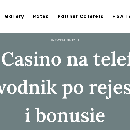
Gallery
Rates
Partner Caterers
How T
UNCATEGORIZED
 Casino na tele
odnik po rejes
i bonusie