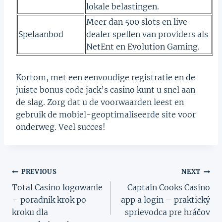
lokale belastingen.
Meer dan 500 slots en live
Spelaanbod
dealer spellen van providers als
NetEnt en Evolution Gaming.
Kortom, met een eenvoudige registratie en de
juiste bonus code jack’s casino kunt u snel aan
de slag. Zorg dat u de voorwaarden leest en
gebruik de mobiel-geoptimaliseerde site voor
onderweg. Veel succes!
PREVIOUS
NEXT
Total Casino logowanie
Captain Cooks Casino
– poradnik krok po
app a login – praktický
kroku dla
sprievodca pre hráčov