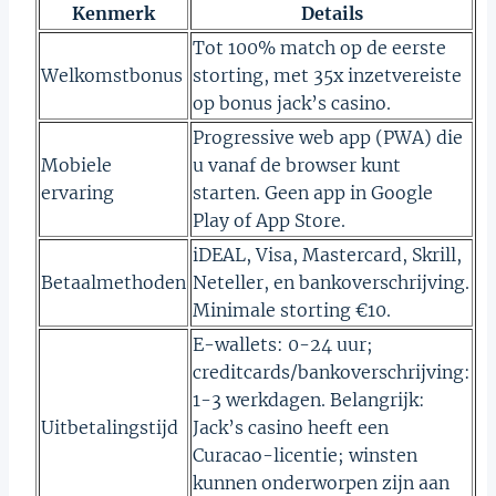
Kenmerk
Details
Tot 100% match op de eerste
Welkomstbonus
storting, met 35x inzetvereiste
op bonus jack’s casino.
Progressive web app (PWA) die
Mobiele
u vanaf de browser kunt
ervaring
starten. Geen app in Google
Play of App Store.
iDEAL, Visa, Mastercard, Skrill,
Betaalmethoden
Neteller, en bankoverschrijving.
Minimale storting €10.
E-wallets: 0-24 uur;
creditcards/bankoverschrijving:
1-3 werkdagen. Belangrijk:
Uitbetalingstijd
Jack’s casino heeft een
Curacao-licentie; winsten
kunnen onderworpen zijn aan