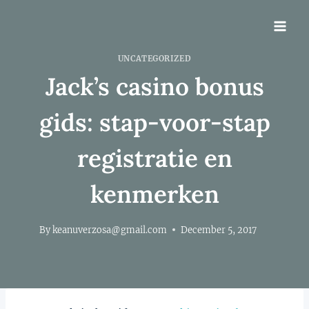
UNCATEGORIZED
Jack’s casino bonus
gids: stap-voor-stap
registratie en
kenmerken
By
keanuverzosa@gmail.com
December 5, 2017