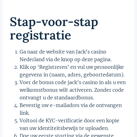
Stap-voor-stap
registratie
Ga naar de website van Jack’s casino
Nederland via de knop op deze pagina.
Klik op ‘Registreren’ en vul uw persoonlijke
gegevens in (naam, adres, geboortedatum).
Voer de bonus code jack’s casino in als u een
welkomstbonus wilt activeren. Zonder code
ontvangt u de standaardbonus.
Bevestig uw e-mailadres via de ontvangen
link.
Voltooi de KYC-verificatie door een kopie
van uw identiteitsbewijs te uploaden.
Doe uw eerste storting via de gewenste