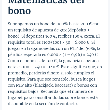
bono
Supongamos un bono del 100% hasta 200 € con
un requisito de apuesta de 30x (depósito +
bono). Si depositas 100 €, recibes 100 € extra. El
requisito total es (100+100) × 30 = 6.000 €. Si
juegas en tragamonedas con un RTP del 96%, la
pérdida esperada es 6.000 × (1 – 0,96) = 240 €.
Como el bono es de 100 €, la ganancia esperada
neta es 100 – 240 = -140 €. Esto significa que, en
promedio, perderás dinero si solo cumples el
requisito. Para que sea rentable, busca juegos
con RTP alto (blackjack, baccarat) o bonos con
requisitos bajos. Recuerda que el número de
Jugabet para consultar dudas sobre bonos está
disponible en la sección de contacto.