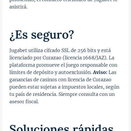
asistirá.
¿Es seguro?
Jugabet utiliza cifrado SSL de 256 bits y está
licenciado por Curazao (licencia 1668/JAZ). La
plataforma promueve el juego responsable con
límites de depósito y autoexclusión.
Aviso:
Las
ganancias de casinos con licencia de Curazao
pueden estar sujetas a impuestos locales, según
tu país de residencia. Siempre consulta con un
asesor fiscal.
Soluciones rápidas