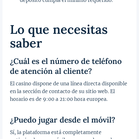
Lo que necesitas
saber
¿Cuál es el número de teléfono
de atención al cliente?
El casino dispone de una línea directa disponible
en la sección de contacto de su sitio web. El
horario es de 9:00 a 21:00 hora europea.
¿Puedo jugar desde el móvil?
Sí, la plataforma está completamente