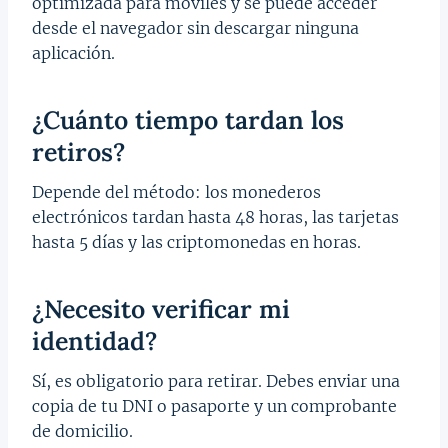
optimizada para móviles y se puede acceder
desde el navegador sin descargar ninguna
aplicación.
¿Cuánto tiempo tardan los
retiros?
Depende del método: los monederos
electrónicos tardan hasta 48 horas, las tarjetas
hasta 5 días y las criptomonedas en horas.
¿Necesito verificar mi
identidad?
Sí, es obligatorio para retirar. Debes enviar una
copia de tu DNI o pasaporte y un comprobante
de domicilio.