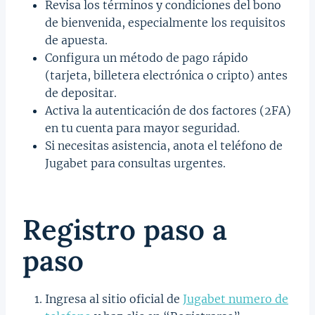
Revisa los términos y condiciones del bono
de bienvenida, especialmente los requisitos
de apuesta.
Configura un método de pago rápido
(tarjeta, billetera electrónica o cripto) antes
de depositar.
Activa la autenticación de dos factores (2FA)
en tu cuenta para mayor seguridad.
Si necesitas asistencia, anota el teléfono de
Jugabet para consultas urgentes.
Registro paso a
paso
Ingresa al sitio oficial de
Jugabet numero de